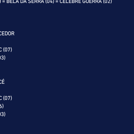
 = BELA DA SERRA (04) = CELEBRE GUERRA (02)
CEDOR
 (07)
03)
CÉ
 (07)
6)
03)