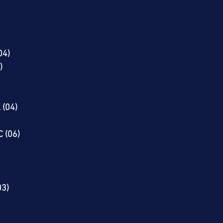
04)
)
GA (04)
 (06)
03)