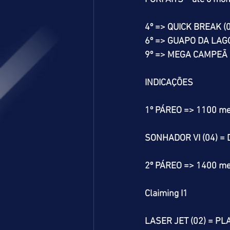
4º => QUICK BREAK (
6º => GUAPO DA LAGO
9º => MEGA CAMPEÃ 
INDICAÇÕES
1º PÁREO => 1100 me
SONHADOR VI (04) = 
2º PÁREO => 1400 me
Claiming I1
LASER JET (02) = PL