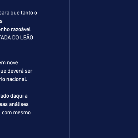
ara que tanto o 
s 
nho razoável 
TADA DO LEÃO 
em nove 
ue deverá ser 
io nacional.
ado daqui a 
sas análises 
nal com mesmo 