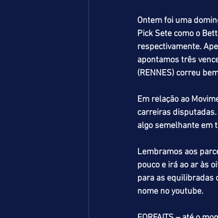
Ontem foi uma doming
Pick Sete como o Bet
respectivamente. Ape
apontamos três venc
(RENNES) correu bem 
Em relação ao Movimen
carreiras disputadas.
algo semelhante em te
Lembramos aos parce
pouco e irá ao ar às 
para as equilibradas 
nome no youtube.
FORFAITS – até o mo