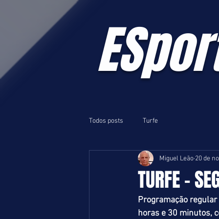
ESpor
Todos posts
Turfe
Miguel Leão
20 de no
TURFE - SEG
Programação regular 
horas e 30 minutos, c