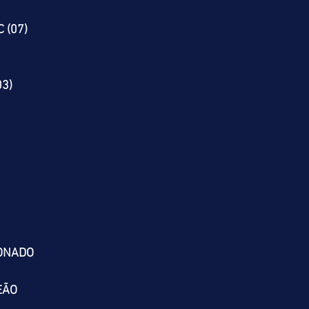
 (07)
03)
IONADO
EÃO