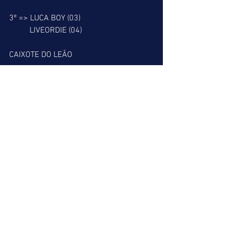
3º => LUCA BOY (03)
          LIVEORDIE (04)
CAIXOTE DO LEÃO
4º => LOUCO AMOR (04)
          LOYAL EMPEROR (07)
5º => PACTO SECRETO (09)
6º => PRIMERA DAMA (09)
          PUBLICIDADE (10)
RESGATE DO LEÃO
7º => DOURO RIVER (04)
8º => ZIMBRO (06)