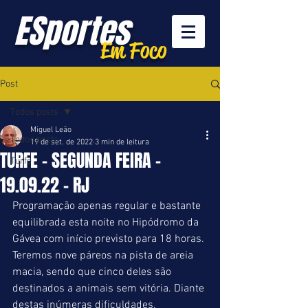
ESportes
Em Foco
Post
Todos posts
Miguel Leão
Todos posts
19 de set. de 2022
3 min de leitura
TURFE - SEGUNDA FEIRA -
Turfe
19.09.22 - RJ
Programação apenas regular e bastante 
equilibrada esta noite no Hipódromo da 
Gávea com início previsto para 18 horas. 
Teremos nove páreos na pista de areia 
macia, sendo que cinco deles são 
destinados a animais sem vitória. Diante 
destas inúmeras dificuldades, 