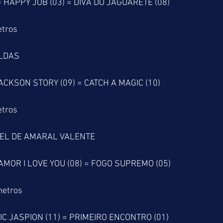
 HAPPY JOB (03) = DIVA DO JAGUARETE (08)
etros
LDAS 
ACKSON STORY (09) = CATCH A MAGIC (10)
etros
GEL DE AMARAL VALENTE 
 AMOR I LOVE YOU (08) = FOGO SUPREMO (05)
metros
IC JASPION (11) = PRIMEIRO ENCONTRO (01)