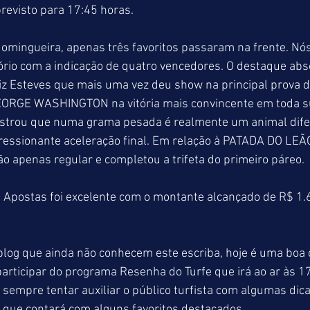
previsto para 17:45 horas. 
omingueira, apenas três favoritos passaram na frente. Nós
io com a indicação de quatro vencedores. O destaque abso
iz Esteves que mais uma vez deu show na principal prova 
GEORGE WASHINGTON na vitória mais convincente em toda 
strou que numa grama pesada é realmente um animal dife
essionante aceleração final. Em relação à PATADA DO LE
o apenas regular e completou a trifeta do primeiro páreo.
 Apostas foi excelente com o montante alcançado de R$ 1
blog que ainda não conhecem este escriba, hoje é uma boa 
rticipar do programa Resenha do Turfe que irá ao ar às 17
sempre tentar auxiliar o público turfista com algumas dica
 que contará com alguns favoritos destacados.