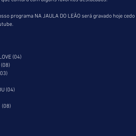
nosso programa NA JAULA DO LEÃO será gravado hoje cedo 
utube.
LOVE (04)
(08)
(03)
U (04)
 (08)