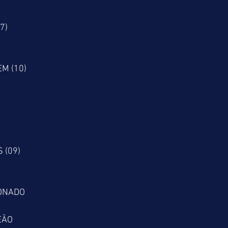
7)
M (10)
 (09)
IONADO
EÃO