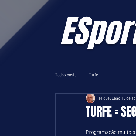
ESpor
Todos posts
Turfe
Miguel Leão
16 de ag
TURFE = SE
Programação muito bo