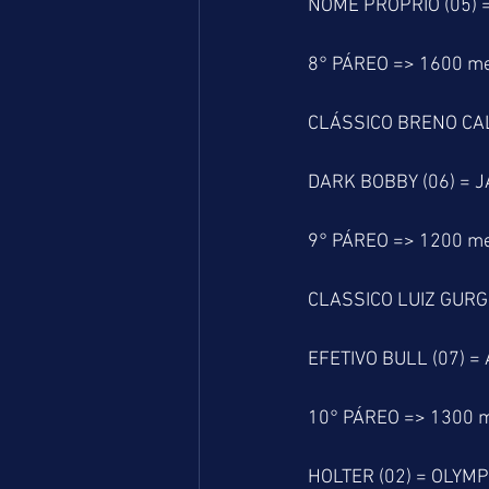
NOME PRÓPRIO (05) =
8° PÁREO => 1600 m
CLÁSSICO BRENO CA
DARK BOBBY (06) = J
9° PÁREO => 1200 m
CLASSICO LUIZ GUR
EFETIVO BULL (07) =
10° PÁREO => 1300 
HOLTER (02) = OLYMP