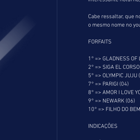
Cabe ressaltar, que 
o mesmo nome no yo
FORFAITS
1° => GLADNESS OF 
2° => SIGA EL CORSO 
5° => OLYMPIC JUJU 
7° => PARIGI (04)
8° => AMOR I LOVE YO
9° => NEWARK (06)
10° => FILHO DO BEM
INDICAÇÕES