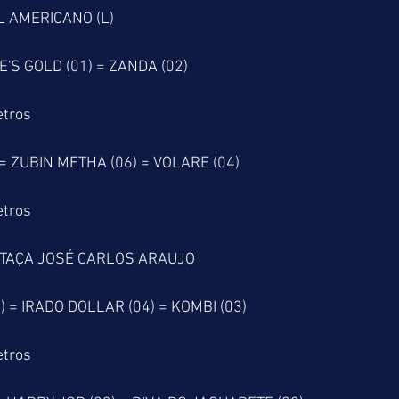
L AMERICANO (L)
E'S GOLD (01) = ZANDA (02)
etros
 ZUBIN METHA (06) = VOLARE (04)
etros
 TAÇA JOSÉ CARLOS ARAUJO
 = IRADO DOLLAR (04) = KOMBI (03)
etros