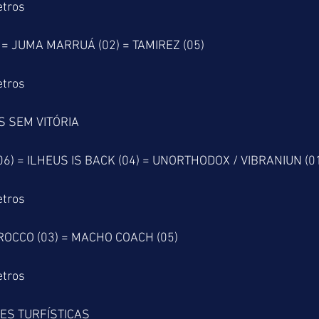
etros
) = JUMA MARRUÁ (02) = TAMIREZ (05)
etros
S SEM VITÓRIA
) = ILHEUS IS BACK (04) = UNORTHODOX / VIBRANIUN (0
etros
 ROCCO (03) = MACHO COACH (05)
etros
ES TURFÍSTICAS