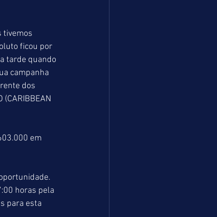
 tivemos 
luto ficou por 
da tarde quando 
sua campanha 
rente dos 
ÃO (CARIBBEAN 
.603.000 em 
oportunidade. 
:00 horas pela 
s para esta 