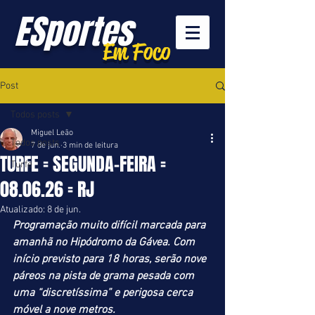
ESportes
Em Foco
Post
Todos posts
Miguel Leão
Todos posts
7 de jun.
3 min de leitura
TURFE = SEGUNDA-FEIRA =
Turfe
08.06.26 = RJ
Atualizado:
8 de jun.
Programação muito difícil marcada para 
amanhã no Hipódromo da Gávea. Com 
início previsto para 18 horas, serão nove 
páreos na pista de grama pesada com 
uma “discretíssima” e perigosa cerca 
móvel a nove metros.