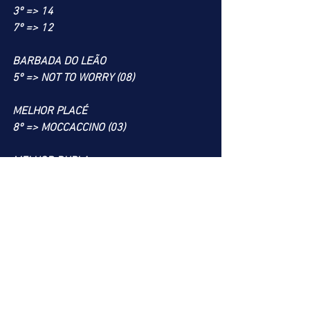
3º => 14
7º => 12
BARBADA DO LEÃO
5º => NOT TO WORRY (08)
MELHOR PLACÉ
8º => MOCCACCINO (03)
MELHOR DUPLA
7º => 12
PATADA DO LEÃO
3º => LIGHTINING HISTORY (01)
ALERTA DO LEÃO
NENHUM FOI SELECIONADO