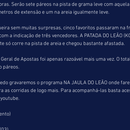
oras. Serão sete páreos na pista de grama leve com aquela
etros de extensão e um na areia igualmente leve.
ra sem muitas surpresas, cinco favoritos passaram na fr
com a indicação de três vencedores. A PATADA DO LEÃO (
 só corre na pista de areia e chegou bastante afastada. 
eral de Apostas foi apenas razoável mais uma vez. O total
o páreos.
 cedo gravaremos o programa NA JAULA DO LEÃO onde far
ra as corridas de logo mais. Para acompanhá-las basta aces
youtube.
ento)
(03)