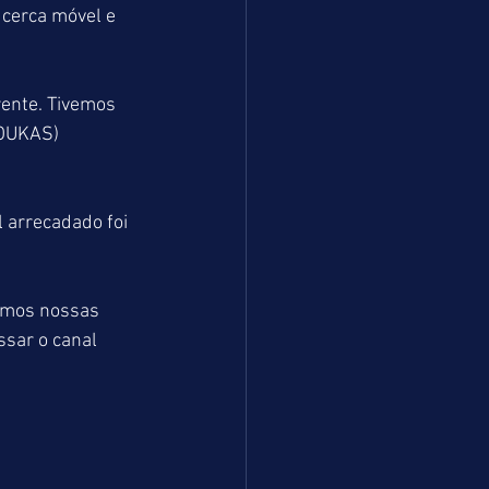
 cerca móvel e 
ente. Tivemos 
KOUKAS) 
 arrecadado foi 
emos nossas 
sar o canal 