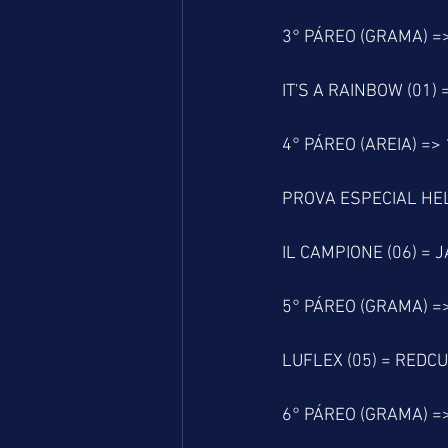
3° PÁREO (GRAMA) =
IT'S A RAINBOW (01) 
4° PÁREO (AREIA) =>
PROVA ESPECIAL HE
IL CAMPIONE (06) = 
5° PÁREO (GRAMA) =
LUFLEX (05) = REDCU
6° PÁREO (GRAMA) =