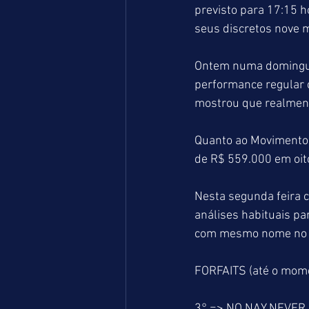
previsto para 17:15 h
seus discretos nove m
Ontem numa dominguei
performance regular 
mostrou que realmente
Quanto ao Movimento G
de R$ 559.000 em oit
Nesta segunda feira
análises habituais pa
com mesmo nome no 
FORFAITS (até o mom
3° => NO NAY NEVER 