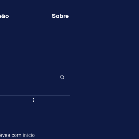
eão
Sobre
vea com início 