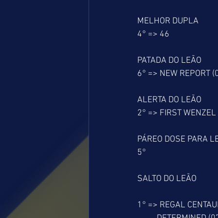
MELHOR DUPLA
4° => 46
PATADA DO LEÃO
6° => NEW REPORT (
ALERTA DO LEÃO
2° => FIRST WENZEL 
PÁREO DOSE PARA L
5°
SALTO DO LEÃO
1° => REGAL CENTAU