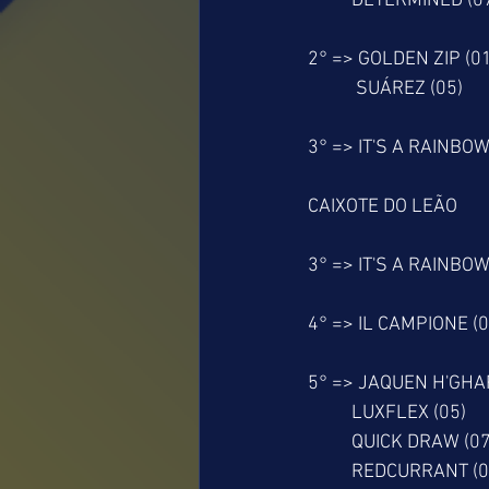
          DETERMINED (0
2° => GOLDEN ZIP (01
           SUÁREZ (05)
3° => IT'S A RAINBOW
CAIXOTE DO LEÃO
3° => IT'S A RAINBOW
4° => IL CAMPIONE (0
5° => JAQUEN H'GHAR
          LUXFLEX (05)
          QUICK DRAW (0
          REDCURRANT (