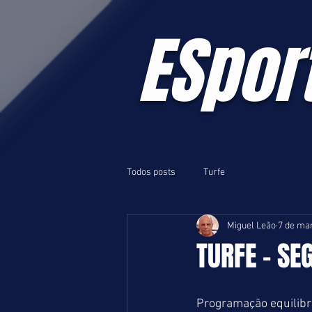
ESpor
Todos posts
Turfe
Miguel Leão
7 de mar
TURFE - SE
Programação equilibr