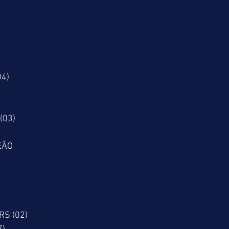
04)
(03)
EÃO
RS (02)