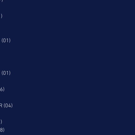
7)
)
 (01)
 (01)
6)
 (04)
7)
08)