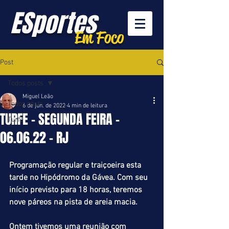
ESportes
Em Foco
Post
Todos posts
Miguel Leão
Todos posts
6 de jun. de 2022
4 min de leitura
TURFE - SEGUNDA FEIRA -
Turfe
06.06.22 - RJ
Programação regular e traiçoeira esta 
tarde no Hipódromo da Gávea. Com seu 
início previsto para 18 horas, teremos 
nove páreos na pista de areia macia.
Ontem tivemos uma reunião com 