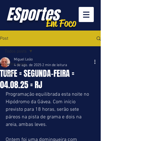
ESportes
Em Foco
Post
Todos posts
Miguel Leão
Todos posts
4 de ago. de 2025
2 min de leitura
TURFE = SEGUNDA-FEIRA =
Turfe
04.08.25 = RJ
Programação equilibrada esta noite no 
Hipódromo da Gávea. Com início 
previsto para 18 horas, serão sete 
páreos na pista de grama e dois na 
areia, ambas leves.
Ontem foi uma domingueira com 