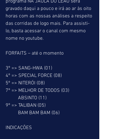
programa NA JAULA DO LEÃO será 
gravado daqui a pouco e irá ao ar às oito 
horas com as nossas análises a respeito 
das corridas de logo mais. Para assisti-
lo, basta acessar o canal com mesmo 
nome no youtube.
FORFAITS – até o momento
3º => SANG-HWA (01)
4º => SPECIAL FORCE (08)
5º => NITERÓI (08)
7º => MELHOR DE TODOS (03)
          ABSINTO (11)
9º => TALIBAN (05)
          BAM BAM BAM (06)
INDICAÇÕES