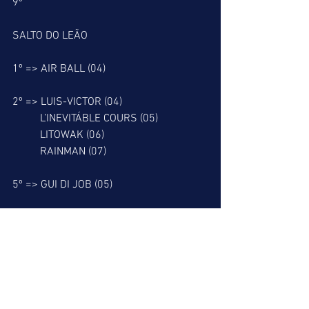
9º
SALTO DO LEÃO
1º => AIR BALL (04)
2º => LUIS-VICTOR (04)
          L’INEVITÁBLE COURS (05)
          LITOWAK (06)
          RAINMAN (07)
5º => GUI DI JOB (05)
RESGATE DO LEÃO
7º => NOCTURNE (04)
8º => MAXIMUM DRIVE (06)