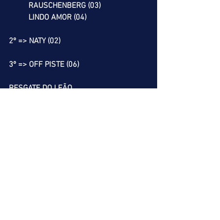
          RAUSCHENBERG (03)
          LINDO AMOR (04)
2º => NATY (02)
3º => OFF PISTE (06)
RESGATE DO LEÃO
7º => OHANA GOLD (06)
8º => REQUINTADO (02)
          DR. CLITO (03)
          VAN HALEN (06)
          OUT BREAK (07)
9º => QUALIFY BOY (03)
Nossa melhor dica para esta complicada 