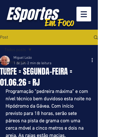
ESportes
Em Foco
Post
Todos posts
Miguel Leão
Todos posts
1 de jun.
2 min de leitura
TURFE = SEGUNDA-FEIRA =
Turfe
01.06.26 = RJ
Programação “pedreira máxima” e com 
nível técnico bem duvidoso esta noite no 
Hipódromo da Gávea. Com início 
previsto para 18 horas, serão sete 
páreos na pista de grama com uma 
cerca móvel a cinco metros e dois na 
areia. As raias estão macias.