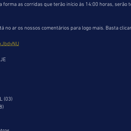
a forma as corridas que terão início às 14:00 horas, serão t
 no ar os nossos comentários para logo mais. Basta clicar
IkJbdvNU
OJE
 (03)
8)
tros