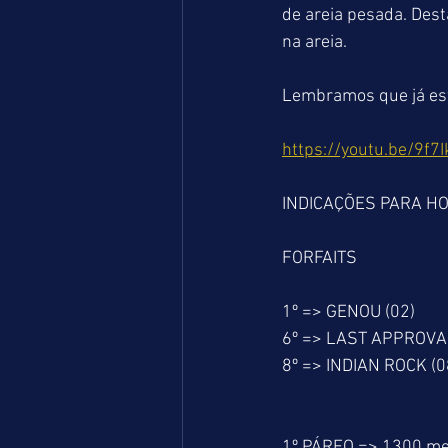
de areia pesada. Dest
na areia. 
Lembramos que já está
https://youtu.be/9f7
INDICAÇÕES PARA H
FORFAITS
1º => GENOU (02)
6º => LAST APPROVAL
8º => INDIAN ROCK (0
1º PÁREO => 1300 me