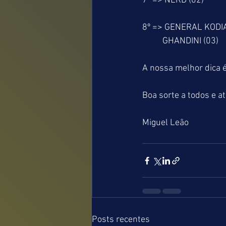
7º => NERD (02)
8º => GENERAL KODIA
          GHANDINI (03)
A nossa melhor dic
Boa sorte a todos e a
Miguel Leão
Posts recentes