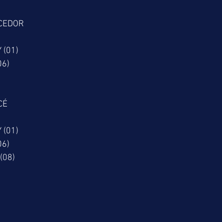
CEDOR
 (01)
06)
CÉ
 (01)
06)
(08)