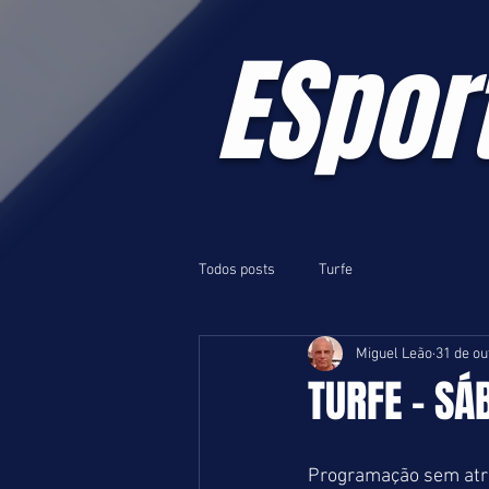
ESpor
Todos posts
Turfe
Miguel Leão
31 de ou
TURFE - SÁB
Programação sem atrat