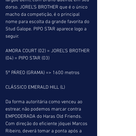
largue bem), com Bruno Queiroz em seu 
dorso. JOREL’S BROTHER que é o único 
macho da competição, é o principal 
nome para escolta da grande favorita do 
Stud Galope. PIPO STAR aparece logo a 
seguir.
AMORA COURT (02) = JOREL’S BROTHER 
(04) = PIPO STAR (03)
5º PÁREO (GRAMA) => 1600 metros
CLÁSSICO EMERALD HILL (L)
Da forma autoritária como venceu ao 
estrear, não podemos marcar contra 
EMPODERADA do Haras Old Friends. 
Com direção do eficiente jóquei Marcos 
Ribeiro, deverá tomar a ponta após a 