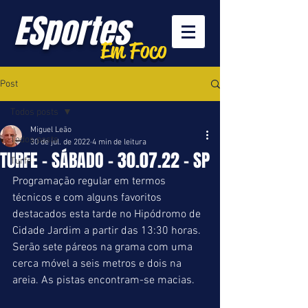
ESportes
Em Foco
Post
Todos posts
Miguel Leão
Todos posts
30 de jul. de 2022
4 min de leitura
TURFE - SÁBADO - 30.07.22 - SP
Turfe
Programação regular em termos 
técnicos e com alguns favoritos 
destacados esta tarde no Hipódromo de 
Cidade Jardim a partir das 13:30 horas. 
Serão sete páreos na grama com uma 
cerca móvel a seis metros e dois na 
areia. As pistas encontram-se macias.