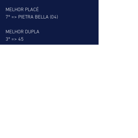
MELHOR PLACÉ
7º => PIETRA BELLA (04)
MELHOR DUPLA
3º => 45
PATADA DO LEÃO
8º => JONICO (09)
ALERTA DO LEÃO
NENHUM FOI SELECIONADO
PÁREO DOSE PARA LEÃO
6º
SALTO DO LEÃO
1º => BALLESTEROS (04)