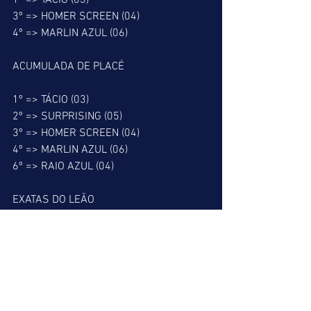
1º => TÁCIO (03)
3º => HOMER SCREEN (04)
4º => MARLIN AZUL (06)
ACUMULADA DE PLACÉ
1º => TÁCIO (03)
2º => SURPRISING (05)
3º => HOMER SCREEN (04)
4º => MARLIN AZUL (06)
6º => RAIO AZUL (04)
EXATAS DO LEÃO
2º => 04 - 05
          05 - 04
3º => 03 - 05
          03 - 06