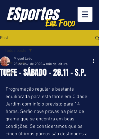
ESportes
Em Foco
Post
Todos posts
Miguel Leão
Todos posts
28 de nov. de 2020
4 min de leitura
TURFE - SÁBADO - 28.11 - S.P.
Turfe
Programação regular e bastante 
equilibrada para esta tarde em Cidade 
Jardim com início previsto para 14 
horas. Serão nove provas na pista de 
grama que se encontra em boas 
condições. Se consideramos que os 
cinco últimos páreos são destinados a 