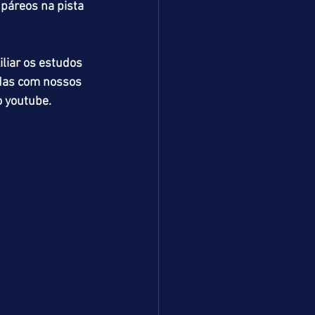
páreos na pista 
liar os estudos 
idas com nossos 
o youtube.