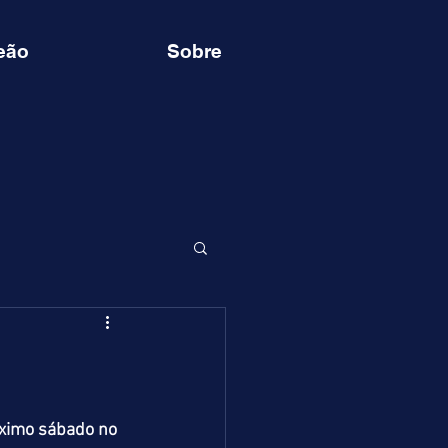
eão
Sobre
óximo sábado no 