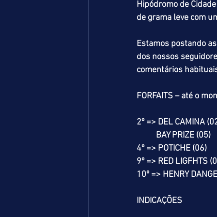
Hipódromo de Cidade J
de grama leve com uma
Estamos postando as i
dos nossos seguidore
comentários habituais
FORFAITS – até o mo
2º => DEL CAMINA (0
          BAY PRIZE (05)
4º => POTICHE (06)
9º => RED LIGFHTS (0
10º => HENRY DANGE
INDICAÇÕES