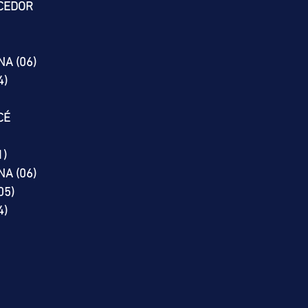
CEDOR
NA (06)
4)
CÉ
1)
NA (06)
05)
4)