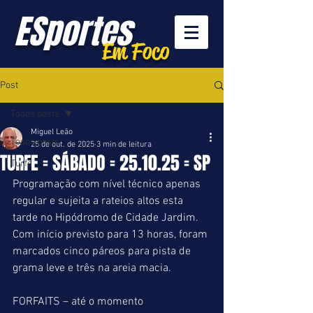
ESportes
Em Foco
Post
Todos posts
Miguel Leão
Todos posts
25 de out. de 2025
3 min de leitura
TURFE = SÁBADO = 25.10.25 = SP
Turfe
Programação com nível técnico apenas 
regular e sujeita a rateios altos esta 
tarde no Hipódromo de Cidade Jardim. 
Com início previsto para 13 horas, foram 
marcados cinco páreos para pista de 
grama leve e três na areia macia.
FORFAITS – até o momento