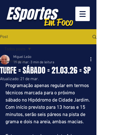
ESportes
Em Foco
Post
Todos posts
Miguel Leão
Todos posts
19 de mar.
3 min de leitura
TURFE = SÁBADO = 21.03.26 = SP
Turfe
Atualizado:
21 de mar.
Programação apenas regular em termos 
técnicos marcada para o próximo 
sábado no Hipódromo de Cidade Jardim. 
Com início previsto para 13 horas e 15 
minutos, serão seis páreos na pista de 
grama e dois na areia, ambas macias.