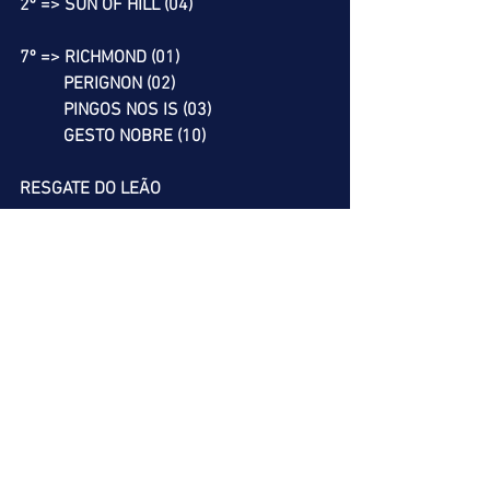
2º => SUN OF HILL (04)
7º => RICHMOND (01)          
          PERIGNON (02)
          PINGOS NOS IS (03)
          GESTO NOBRE (10)
RESGATE DO LEÃO
8º => ALLISTER (01)
9º => FUX (01)
          QUINTILLION (07)
10º => X-RAY (05)            
            KIEV (11)
Nossa melhor dica é ACUMULADA DE 
VENCEDOR, que é uma Supertri Inicial 