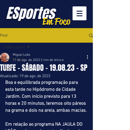
ESportes
Em Foco
Post
Todos posts
Miguel Leão
Todos posts
17 de ago. de 2023
2 min de leitura
TURFE - SÁBADO - 19.08.23 - SP
Turfe
Atualizado:
19 de ago. de 2023
Boa e equilibrada programação para 
esta tarde no Hipódromo de Cidade 
Jardim. Com início previsto para 13 
horas e 20 minutos, teremos oito páreos 
na grama e dois na areia, ambas macias.
Em relação ao programa NA JAULA DO 