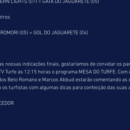
ERN LIGHTS (07) = GATA DO JAGUARETE (05) 
etros
ROMORI (05) = GOL DO JAGUARETE (04) 
 nossas indicações finais, gostaríamos de convidar os par
V Turfe às 12:15 horas o programa MESA DO TURFE. Com 
dados Beto Romano e Marcos Abbud estarão comentando as c
do os turfistas com algumas dicas para confecção das suas 
CEDOR