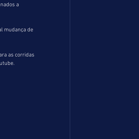
inados a 
al mudança de 
ra as corridas 
utube.