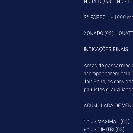
NO RED (06) = NORTH
9° PÁREO => 1000 m
XONADO (08) = QUATT
INDICAÇÕES FINAIS
Antes de passarmos as
acompanharem pela T
Jair Balla, os convi
paulistas e  auxilian
ACUMULADA DE VEN
1° => MAXIMAL (05)
6° => DIMITRI (03)