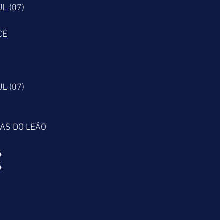
L (07)
CÉ
L (07)
AS DO LEÃO
4
4