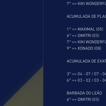
7° => KIKI WONDERFU
ACUMULADA DE PLA
1° => MAXIMAL (05)
6° => DIMITRI (03)
7° => KIKI WONDERFU
9° => XONADO (08)
ACUMULADA DE EXAT
3° => 04 - 07 / 07 - 0
6° => 03 - 02 / 03 - 0
BARBADA DO LEÃO
6° => DIMITRI (03)