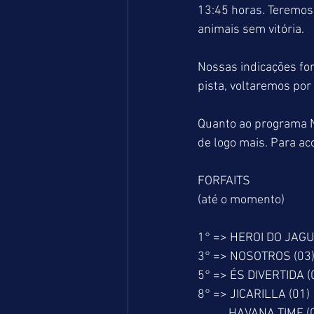
13:45 horas. Teremos
animais sem vitória.
Nossas indicações fo
pista, voltaremos por
Quanto ao programa N
de logo mais. Para a
FORFAITS
(até o momento)
1° => HEROI DO JAGU
3° => NOSOTROS (03
5° => ÉS DIVERTIDA (
8° => JICARILLA (01)
           HAVANA TIME 