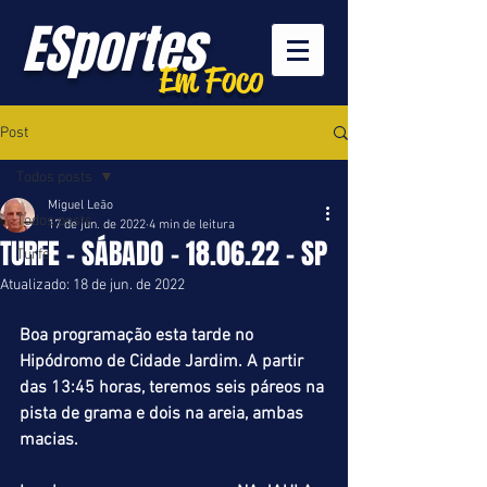
ESportes
Em Foco
Post
Todos posts
Miguel Leão
Todos posts
17 de jun. de 2022
4 min de leitura
TURFE - SÁBADO - 18.06.22 - SP
Turfe
Atualizado:
18 de jun. de 2022
Boa programação esta tarde no 
Hipódromo de Cidade Jardim. A partir 
das 13:45 horas, teremos seis páreos na 
pista de grama e dois na areia, ambas 
macias.