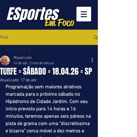
ESportes
Em Foco
Post
Todos posts
Miguel Leão
Todos posts
16 de abr.
2 min de leitura
TURFE = SÁBADO = 18.04.26 = SP
Turfe
Atualizado:
17 de abr.
Programação sem maiores atrativos 
marcada para o próximo sábado no 
Hipódromo de Cidade Jardim. Com seu 
início previsto para 14 horas e 16 
minutos, teremos apenas seis páreos na 
pista de grama com uma "discretíssima 
e bizarra" cerca móvel a dez metros e 