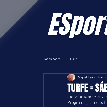
ESpor
Todos posts
Turfe
Miguel Leão
13 de no
TURFE = SÁB
Atualizado:
16 de nov. de 20
Programação muito boa