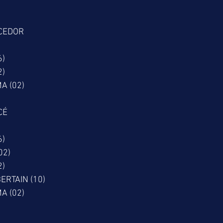
CEDOR
6)
2)
A (02)
CÉ
6)
02)
2)
ERTAIN (10)
A (02)