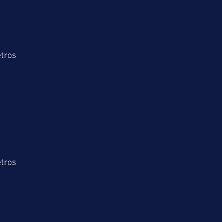
tros
tros