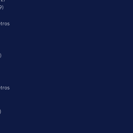
9)
tros
)
tros
)