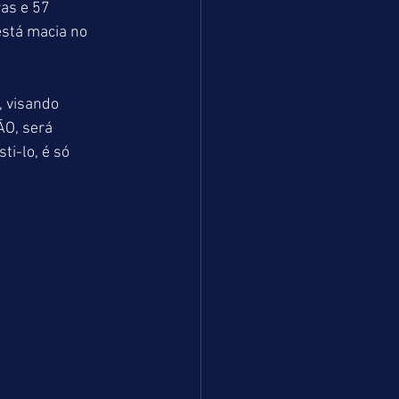
as e 57 
stá macia no 
 visando 
O, será 
i-lo, é só 