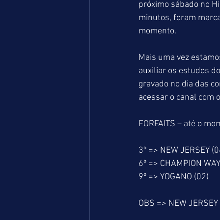
próximo sábado no Hi
minutos, foram marca
momento.
Mais uma vez estamos
auxiliar os estudos 
gravado no dia das cor
acessar o canal com
FORFAITS – até o mo
3º => NEW JERSEY (0
6º => CHAMPION WAY 
9º => YOGANO (02)
OBS => NEW JERSEY es