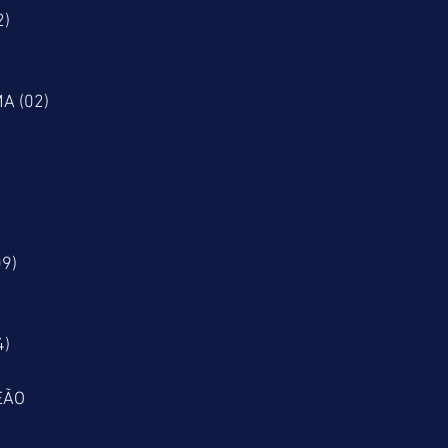
2)
A (02)
09)
4)
EÃO