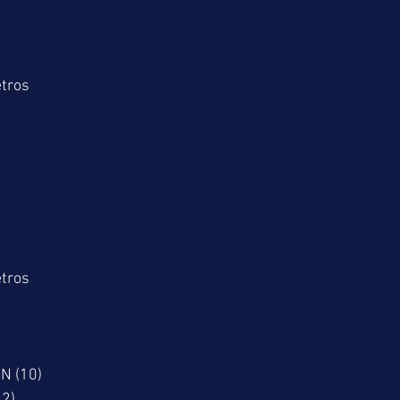
tros
tros
N (10)
2)