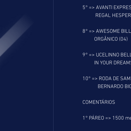
5° => AVANTI EXPRES
           REGAL HES
8° => AWESOME BILL
          ORGÂNICO (04)
9° => UCELINNO BELL
          IN YOUR DRE
10° => RODA DE SAM
             BERNARD
COMENTÁRIOS
1° PÁREO => 1500 m