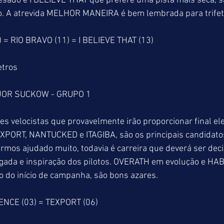
esado e I BELIEVE THAT que prefere uma pista mais seca, sã
fo. A atrevida MELHOR MANEIRA é bem lembrada para trifeta
 RIO BRAVO (11) = I BELIEVE THAT (13) 
etros
OR SUCKOW - GRUPO 1
es velocistas que provavelmente irão proporcionar final elet
ORT, NANTUCKED e ITAGIBA, são os principais candidatos a
mos ajudado muito, todavia é carreira que deverá ser deci
rgada e inspiração dos pilotos. OVERATH em evolução e HA
 do início de campanha, são bons azares. 
SENCE (03) = TEXPORT (06)