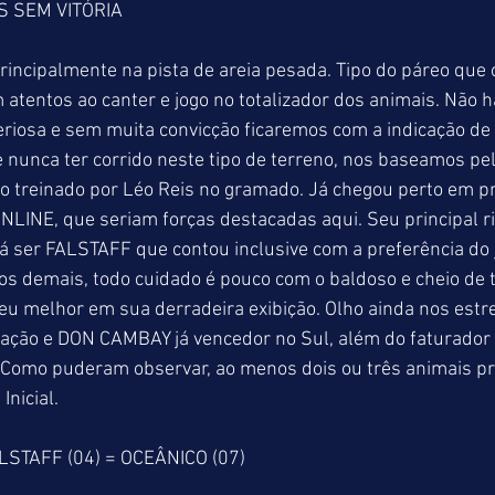
S SEM VITÓRIA
rincipalmente na pista de areia pesada. Tipo do páreo que 
atentos ao canter e jogo no totalizador dos animais. Não h
teriosa e sem muita convicção ficaremos com a indicação 
 nunca ter corrido neste tipo de terreno, nos baseamos pela
o treinado por Léo Reis no gramado. Já chegou perto em p
INE, que seriam forças destacadas aqui. Seu principal ri
 ser FALSTAFF que contou inclusive com a preferência do 
os demais, todo cuidado é pouco com o baldoso e cheio de 
eu melhor em sua derradeira exibição. Olho ainda nos est
iação e DON CAMBAY já vencedor no Sul, além do faturado
Como puderam observar, ao menos dois ou três animais pr
Inicial.
LSTAFF (04) = OCEÂNICO (07) 