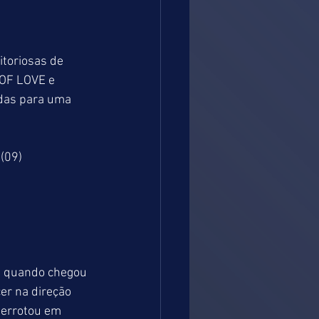
toriosas de 
 OF LOVE e 
as para uma 
(09)
 quando chegou 
r na direção 
derrotou em 