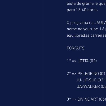
pista de grama  e qua
para 13:40 horas.
O programa na JAULA
nome no youtube. Lá 
equilibradas carreira
FORFAITS
1° => JOTTA (02)
2° => PELEGRINO (01
          JU-JIT-SUE (02)
           JAYWALKER (0
3° => DIVINE ART (06)