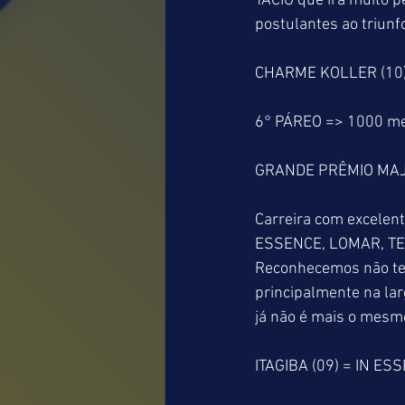
TACIO que irá muito p
postulantes ao triun
CHARME KOLLER (10) =
6° PÁREO => 1000 m
GRANDE PRÊMIO MAJ
Carreira com excelent
ESSENCE, LOMAR, TEXP
Reconhecemos não ter
principalmente na la
já não é mais o mesmo
ITAGIBA (09) = IN ES