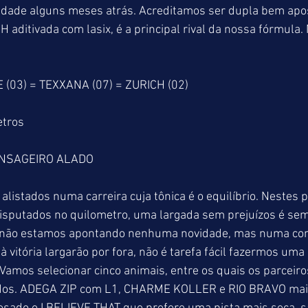
idade alguns meses atrás. Acreditamos ser dupla bem ap
H aditivada com lasix, é a principal rival da nossa fórmula
(03) = TEXXANA (07) = ZURICH (02)
etros
NSAGEIRO ALADO
alistados numa carreira cuja tônica é o equilíbrio. Nestes 
sputados no quilometro, uma largada sem prejuízos é sem
e não estamos apontando nenhuma novidade, mas numa com
à vitória largarão por fora, não é tarefa fácil fazermos uma
Vamos selecionar cinco animais, entre os quais os parceir
dos. ADEGA ZIP com L1, CHARME KOLLER e RIO BRAVO mais 