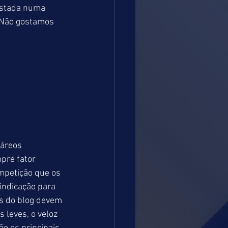
ostada numa 
. Não gostamos 
páreos 
pre fator 
petição que os 
 indicação para 
os do blog devem 
leves, o veloz 