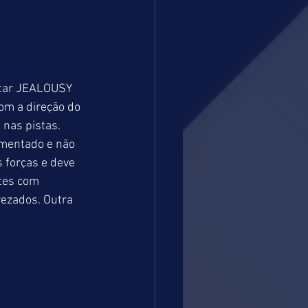
ntar JEALOUSY 
om a direção do 
nas pistas. 
omentado e não 
 forças e deve 
tes com 
ezados. Outra 