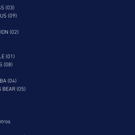
S (03)
PERUS (09)
ION (02)
E (01)
AMS (08)
BA (04)
O BIG BEAR (05)
etros