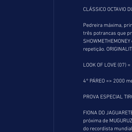
CLÁSSICO OCTAVIO D
Pedreira máxima, pri
três potrancas que p
SHOWMETHEMONEY dei
repetição. ORIGINALIT
LOOK OF LOVE (07) =
4° PÁREO => 2000 m
PROVA ESPECIAL TI
FIONA DO JAGUARETE 
próxima de MUGURUZA 
do recordista mundial