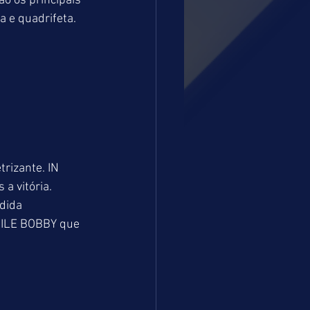
o os principais 
 e quadrifeta. 
rizante. IN 
 vitória. 
dida 
BILE BOBBY que 