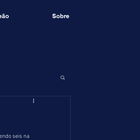
eão
Sobre
ndo seis na 