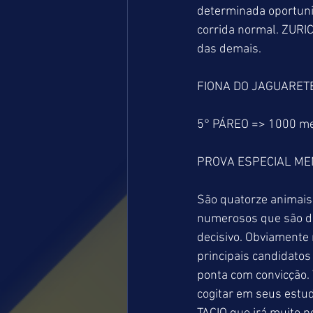
determinada oportun
corrida normal. ZURIC
das demais.
FIONA DO JAGUARETE 
5° PÁREO => 1000 m
PROVA ESPECIAL ME
São quatorze animais 
numerosos que são di
decisivo. Obviament
principais candidatos 
ponta com convicção. 
cogitar em seus estu