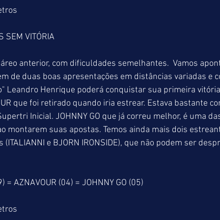
etros
S SEM VITÓRIA
reo anterior, com dificuldades semelhantes.  Vamos apo
em de duas boas apresentações em distâncias variadas e c
 Leandro Henrique poderá conquistar sua primeira vitória 
 que foi retirado quando iria estrear. Estava bastante c
Supertri Inicial. JOHNNY GO que já correu melhor, é uma das
ao montarem suas apostas. Temos ainda mais dois estrean
tes (ITALIANNI e BJORN IRONSIDE), que não podem ser despr
) = AZNAVOUR (04) = JOHNNY GO (05)
etros