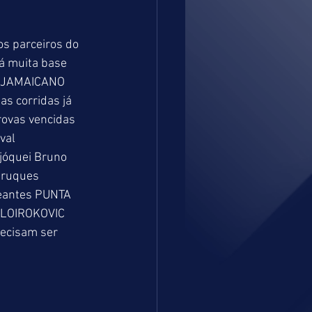
os parceiros do 
á muita base 
de JAMAICANO 
s corridas já 
rovas vencidas 
val 
jóquei Bruno 
truques 
reantes PUNTA 
r LOIROKOVIC 
ecisam ser 