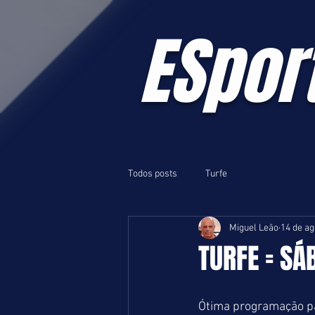
ESpor
Todos posts
Turfe
Miguel Leão
14 de ag
TURFE = SÁ
Ótima programação pa