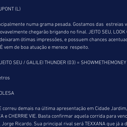
UPONT (L)
ncipalmente numa grama pesada. Gostamos das  estreias vi
rovavelmente chegarão brigando no final. JEITO SEU, LOOK
xaram ótimas impressões, e possuem chances acentuad
É vem de boa atuação e merece  respeito. 
 JEITO SEU / GALILEI THUNDER (03) = SHOWMETHEMONEY 
etros
ROLESA
correu demais na última apresentação em Cidade Jardim,
e CHERRIE VIE. Basta confirmar aquela corrida para vence
 Jorge Ricardo. Sua principal rival será TEXXANA que já a 