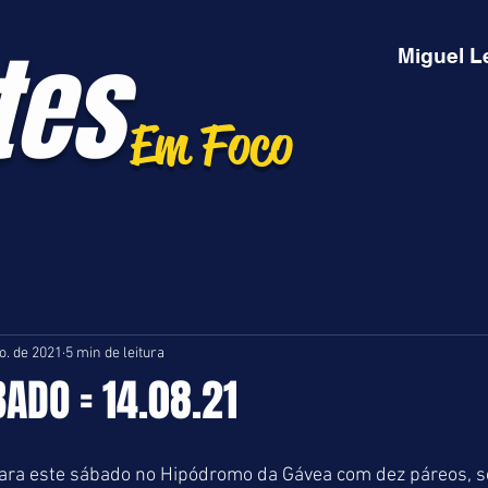
tes
Miguel L
Em Foco
o. de 2021
5 min de leitura
BADO = 14.08.21
ra este sábado no Hipódromo da Gávea com dez páreos, se