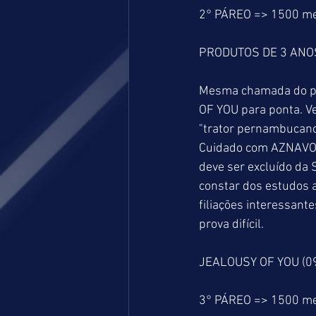
2° PÁREO => 1500 m
PRODUTOS DE 3 ANO
Mesma chamada do pá
OF YOU para ponta. V
"trator pernambucano"
Cuidado com AZNAVOUR
deve ser excluído da 
constar dos estudos 
filiações interessan
prova difícil. 
JEALOUSY OF YOU (09
3° PÁREO => 1500 m