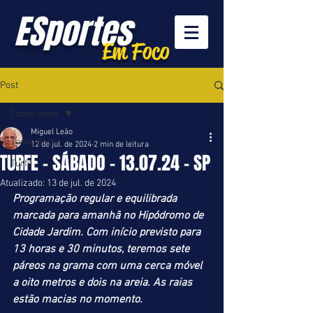
ESportes
Em Foco
Post
Todos posts
Miguel Leão
Todos posts
12 de jul. de 2024
2 min de leitura
TURFE - SÁBADO - 13.07.24 - SP
Turfe
Atualizado:
13 de jul. de 2024
Programação regular e equilibrada 
marcada para amanhã no Hipódromo de 
Cidade Jardim. Com início previsto para 
13 horas e 30 minutos, teremos sete 
páreos na grama com uma cerca móvel 
a oito metros e dois na areia. As raias 
estão macias no momento.