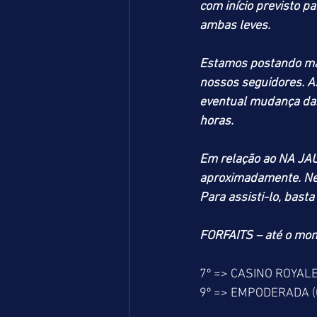
com início previsto p
ambas leves.
Estamos postando mai
nossos seguidores. As
eventual mudança das 
horas.
Em relação ao NA JAUL
aproximadamente. Nel
Para assisti-lo, bas
FORFAITS – até o mo
7º => CASINO ROYALE
9º => EMPODERADA (