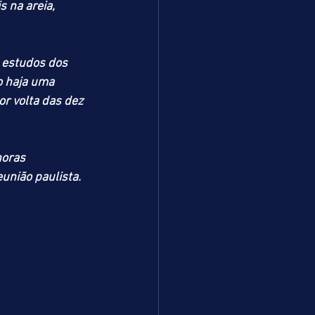
 na areia, 
 estudos dos 
o haja uma 
r volta das dez 
horas 
nião paulista. 