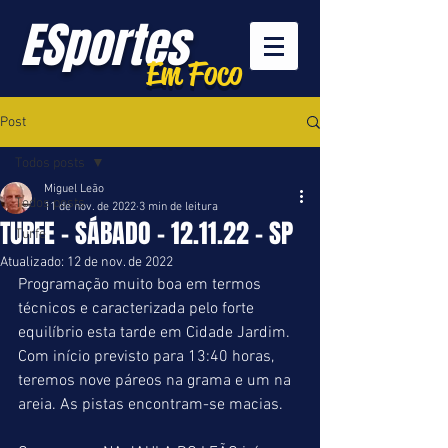
ESportes
Em Foco
Post
Todos posts
Miguel Leão
Todos posts
11 de nov. de 2022
3 min de leitura
TURFE - SÁBADO - 12.11.22 - SP
Turfe
Atualizado:
12 de nov. de 2022
Programação muito boa em termos 
técnicos e caracterizada pelo forte 
equilíbrio esta tarde em Cidade Jardim. 
Com início previsto para 13:40 horas, 
teremos nove páreos na grama e um na 
areia. As pistas encontram-se macias.