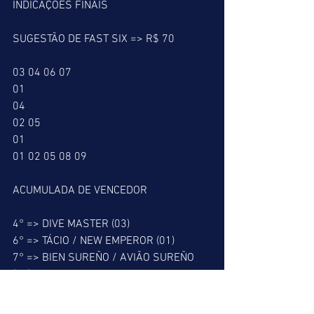
INDICAÇÕES FINAIS
SUGESTÃO DE FAST SIX => R$ 70
03 04 06 07
01
04
02 05
01
01 02 05 08 09 
ACUMULADA DE VENCEDOR
4° => DIVE MASTER (03)
6° => TÁCIO / NEW EMPEROR (01)
7° => BIEN SUREÑO / AVIÃO SUREÑO 
(04)
ACUMULADA DE PLACÉ