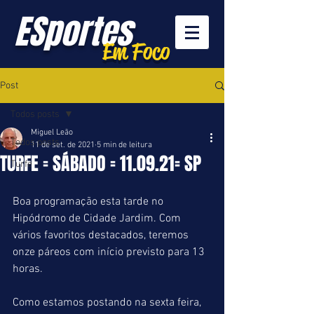
ESportes
Em Foco
Post
Todos posts
Miguel Leão
Todos posts
11 de set. de 2021
5 min de leitura
TURFE = SÁBADO = 11.09.21= SP
Turfe
Boa programação esta tarde no 
Hipódromo de Cidade Jardim. Com 
vários favoritos destacados, teremos 
onze páreos com início previsto para 13 
horas.
Como estamos postando na sexta feira, 