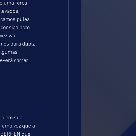
e uma força 
levados. 
camos pules 
 consiga bom 
ez vai 
mos para dupla. 
algumas 
everá correr 
ia em sua 
 uma vez que a 
T BERHEN que 