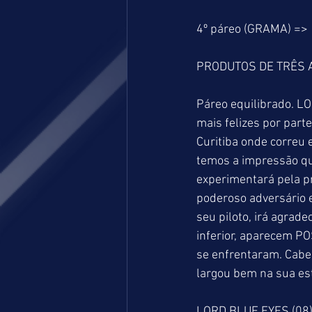
4º páreo (GRAMA) =>
PRODUTOS DE TRÊS 
Páreo equilibrado. L
mais felizes por parte
Curitiba onde correu 
temos a impressão que
experimentará pela pr
poderoso adversário 
seu piloto, irá agrad
inferior, aparecem P
se enfrentaram. Cabe
largou bem na sua estr
LORD BLUE EYES (08)