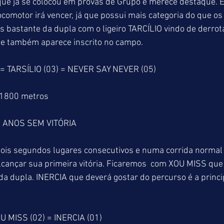
 que já se colocou em provas de Grupo e merece destaque. 
comotor irá vencer, já que possui mais categoria do que os
 bastante da dupla com o ligeiro TARCÍLIO vindo de derrot
 também aparece inscrito no campo. 
= TARSÍLIO (03) = NEVER SAY NEVER (05)
 1800 metros
 ANOS SEM VITÓRIA
is segundos lugares consecutivos e numa corrida normal
lcançar sua primeira vitória. Ficaremos  com XOU MISS qu
a dupla. INERCIA que deverá gostar do percurso é a princip
 MISS (02) = INERCIA (01)