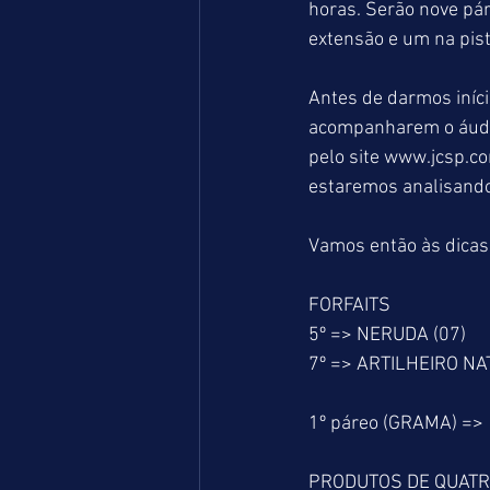
horas. Serão nove pá
extensão e um na pist
Antes de darmos iníci
acompanharem o áudi
pelo site www.jcsp.co
estaremos analisando 
Vamos então às dicas
FORFAITS
5º => NERUDA (07)
7º => ARTILHEIRO NA
1º páreo (GRAMA) =>
PRODUTOS DE QUATRO