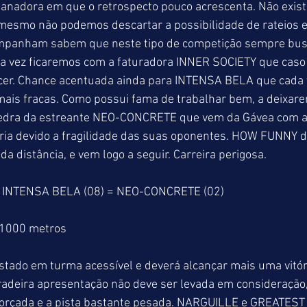
adora em que o retrospecto pouco acrescenta. Não exist
 mesmo não podemos descartar a possibilidade de rateios e
mpanham sabem que neste tipo de competição sempre bus
 vez ficaremos com a faturadora INNER SOCIETY que caso
cer. Chance acentuada ainda para INTENSA BELA que cada v
ais fracas. Como possui fama de trabalhar bem, a deixare
 pedra da estreante NEO-CONCRETE que vem da Gávea com 
ória devido a fragilidade das suas oponentes. HOW FUNNY d
 distância, e vem logo a seguir. Carreira perigosa. 
= INTENSA BELA (08) = NEO-CONCRETE (02)
 1000 metros
stado em turma acessível e deverá alcançar mais uma vitór
adeira apresentação não deve ser levada em consideração,
forçada e a pista bastante pesada. NARGUILLE e GREATES