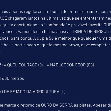
mais apenas regulares em busca do primeiro triunfo nas p
GE chegaram juntos na última vez que se enfrentaram ne
 Naquela oportunidade o "sanfonado" e provável favorito 
não venceu. Vamos dessa forma arriscar TRINCA DE BIRIGUI
hos, para ponta. A dupla 56 é melhor que qualquer uma d
via participado daquela mesma prova, deve completar a 
.
05) = QUEL COURAGE (06) = NABUCODONOSOR (03)
 1600 metros
O DE ESTADO DA AGRICULTURA (L)
ue marca o retorno de OURO DA SERRA ­às pistas. Apesar d