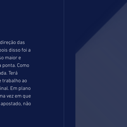
direção das 
ois disso foi a 
so maior e 
a ponta. Como 
da. Terá 
 trabalho ao 
inal. Em plano 
ma vez em que 
apostado, não 