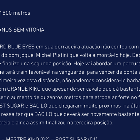
 1800 metros
ANOS SEM VITÓRIA
ORD BLUE EYES em sua derradeira atuação não contou com 
 do bom jóquei Michel Platini que volta a montá-lo hoje. Dep
e finalizou na segunda posição. Hoje vai abordar um percur
 terá train favorável na vanguarda, para vencer de ponta 
imeira vez esta distância, não podemos considerá-lo barba
em GRANDE KIKO que apesar de ser cavalo que dá bastante
ecer o aumento de duzentos metros para atropelar forte no f
OST SUGAR e BACILO que chegaram muito próximos  na últi
 ressaltar que BACILO que deverá ser novamente bastante 
eia e ainda assim finalizou na terceira posição. 
 = MESTRE KIKO (02) = POST SUGAR (01) 