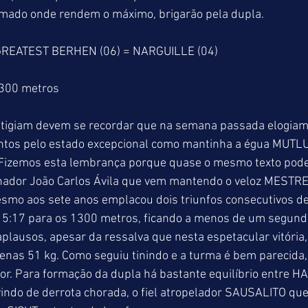
amado onde rendem o máximo, brigarão pela dupla. 
GREATEST BERHEN (06) = NARGUILLE (04)
1300 metros
tigiam devem se recordar que na semana passada elogiamo
ntos pelo estado excepcional como mantinha a égua MUTLU
r. Fizemos esta lembrança porque quase o mesmo texto pod
einador João Carlos Ávila que vem mantendo o veloz MES
smo aos sete anos emplacou dois triunfos consecutivos de 
15:17 para os 1300 metros, ficando a menos de um segundo
aplausos, apesar da ressalva que nesta espetacular vitória,
enas 51 kg. Como seguiu tinindo e a turma é bem parecida,
or. Para formação da dupla há bastante equilíbrio entre H
indo de derrota chorada, o fiel atropelador SAUSALITO que 