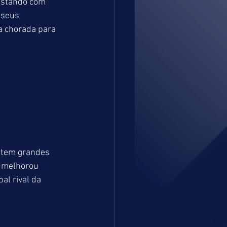
Estando com 
 seus 
a chorada para 
 tem grandes 
e melhorou 
al rival da 