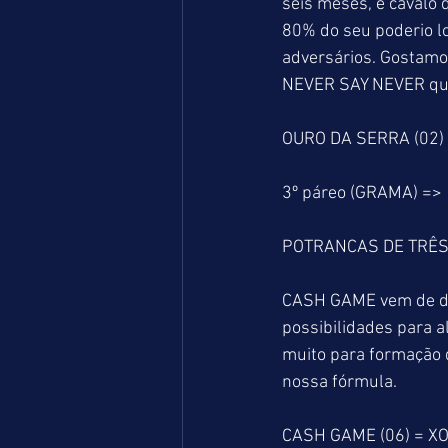
seis meses, é cavalo
80% do seu poderio lo
adversários. Gostamos
NEVER SAY NEVER que
OURO DA SERRA (02) 
3º páreo (GRAMA) =>
POTRANCAS DE TRÊS
CASH GAME vem de do
possibilidades para a
muito para formação d
nossa fórmula.
CASH GAME (06) = XOU