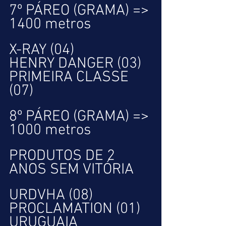
7º PÁREO (GRAMA) => 
1400 metros
X-RAY (04)
HENRY DANGER (03)
PRIMEIRA CLASSE 
(07)
8º PÁREO (GRAMA) => 
1000 metros
PRODUTOS DE 2 
ANOS SEM VITÓRIA
URDVHA (08)
PROCLAMATION (01)
URUGUAIA 