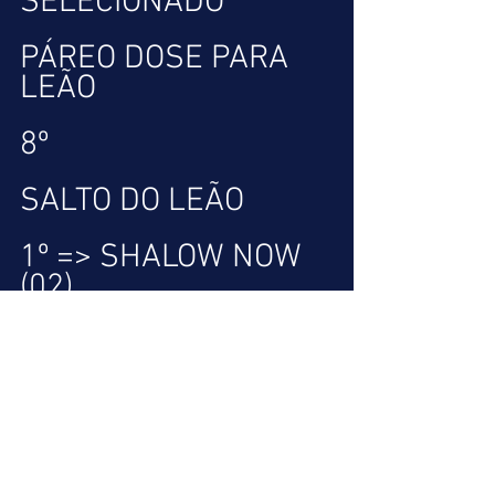
SELECIONADO
PÁREO DOSE PARA 
LEÃO
8º
SALTO DO LEÃO
1º => SHALOW NOW 
(02)
2º => MALABARIS (03)
          RENÉ 
MAGRITTE (04)
3º => OCEAN EIGHT 
(01)