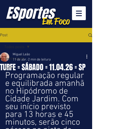
ESportes
Em Foco
Post
Todos posts
Miguel Leão
Todos posts
11 de abr.
2 min de leitura
TURFE = SÁBADO = 11.04.26 = SP
Turfe
Programação regular 
e equilibrada amanhã 
no Hipódromo de 
Cidade Jardim. Com 
seu início previsto 
para 13 horas e 45 
minutos, serão cinco 