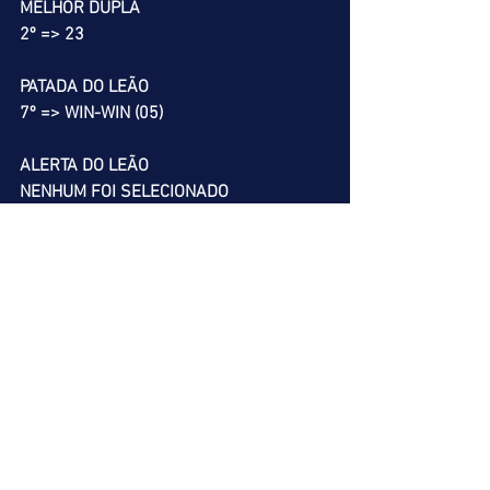
MELHOR DUPLA
2º => 23
PATADA DO LEÃO
7º => WIN-WIN (05)
ALERTA DO LEÃO
NENHUM FOI SELECIONADO
PÁREO DOSE PARA LEÃO
8º
SALTO DO LEÃO
1º => OMNIPONTET (01)
           RONDONIA DO FUTURO (02)
           REVIRAVOLTA (03)
           MIRAGE EXPENSE (04)