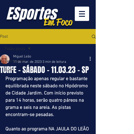
ESportes
Em Foco
Post
Todos posts
Miguel Leão
Todos posts
11 de mar. de 2023
3 min de leitura
TURFE - SÁBADO - 11.03.23 - SP
Turfe
Programação apenas regular e bastante 
equilibrada neste sábado no Hipódromo 
de Cidade Jardim. Com início previsto 
para 14 horas, serão quatro páreos na 
grama e seis na areia. As pistas 
encontram-se pesadas.
Quanto ao programa NA JAULA DO LEÃO 