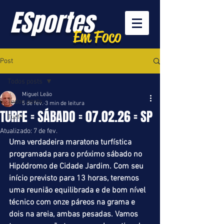
ESportes
Em Foco
Post
Todos posts
Miguel Leão
Todos posts
5 de fev.
3 min de leitura
TURFE = SÁBADO = 07.02.26 = SP
Turfe
Atualizado:
7 de fev.
Uma verdadeira maratona turfística 
programada para o próximo sábado no 
Hipódromo de Cidade Jardim. Com seu 
início previsto para 13 horas, teremos 
uma reunião equilibrada e de bom nível 
técnico com onze páreos na grama e 
dois na areia, ambas pesadas. Vamos 