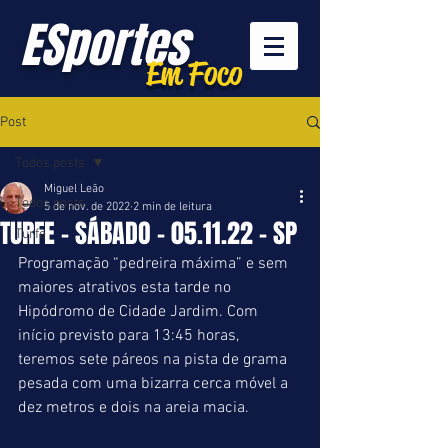
ESportes
Em Foco
Post
Todos posts
Miguel Leão
Todos posts
5 de nov. de 2022
2 min de leitura
TURFE - SÁBADO - 05.11.22 - SP
Turfe
Programação “pedreira máxima” e sem 
maiores atrativos esta tarde no 
Hipódromo de Cidade Jardim. Com 
início previsto para 13:45 horas, 
teremos sete páreos na pista de grama 
pesada com uma bizarra cerca móvel a 
dez metros e dois na areia macia. 