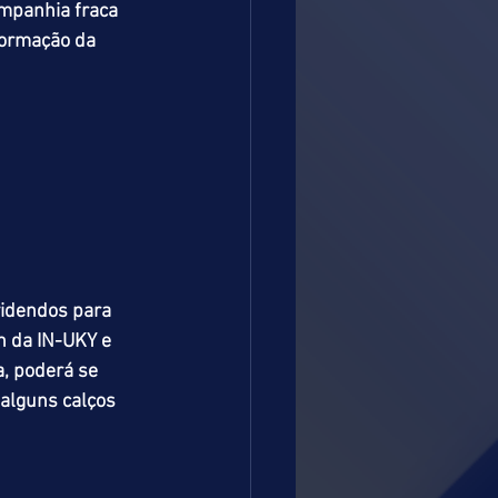
mpanhia fraca 
formação da 
videndos para 
 da IN-UKY e 
a, poderá se 
 alguns calços 