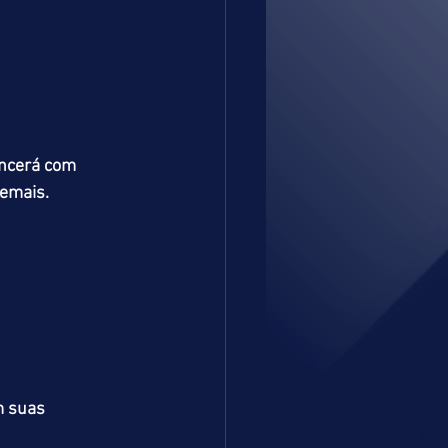
ncerá com 
demais.
m suas 