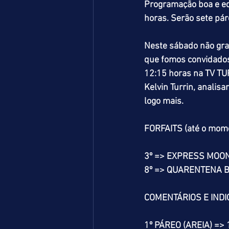
Programação boa e eq
horas. Serão sete pár
Neste sábado não gr
que fomos convidados 
12:15 horas na TV TUR
Kelvin Turrin, analisa
logo mais.
FORFAITS (até o mom
3º => EXPRESS MOON
8º => QUARENTENA B
COMENTÁRIOS E IND
1º PÁREO (AREIA) =>