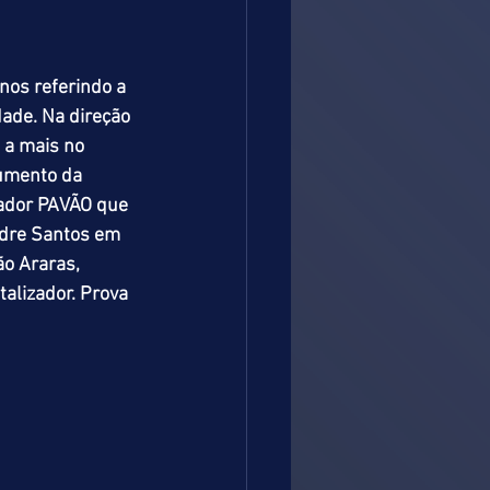
nos referindo a 
ade. Na direção 
 a mais no 
umento da 
lador PAVÃO que 
ndre Santos em 
o Araras, 
alizador. Prova 