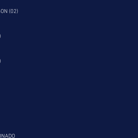
ON (02)
)
)
IONADO