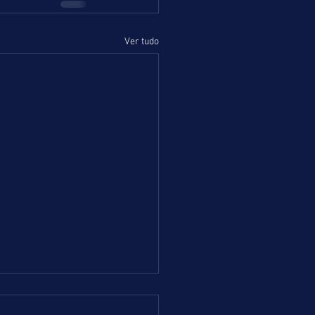
Ver tudo
 =DOMINGO = 02.08.26 = RJ