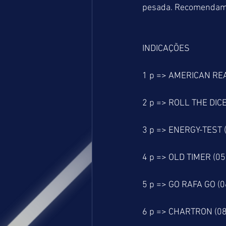
pesada. Recomendamos
INDICAÇÕES
1 p => AMERICAN REA
2 p => ROLL THE DICE
3 p => ENERGY-TEST (
4 p => OLD TIMER (05
5 p => GO RAFA GO (
6 p => CHARTRON (08