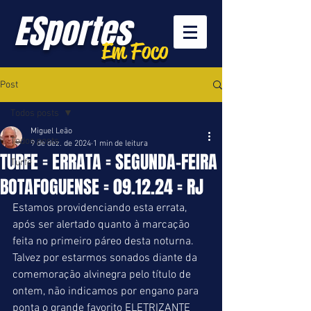
ESportes
Em Foco
Post
Todos posts
Miguel Leão
Todos posts
9 de dez. de 2024
1 min de leitura
TURFE = ERRATA = SEGUNDA-FEIRA
Turfe
BOTAFOGUENSE = 09.12.24 = RJ
Estamos providenciando esta errata, 
após ser alertado quanto à marcação 
feita no primeiro páreo desta noturna. 
Talvez por estarmos sonados diante da 
comemoração alvinegra pelo título de 
ontem, não indicamos por engano para 
ponta o grande favorito ELETRIZANTE 