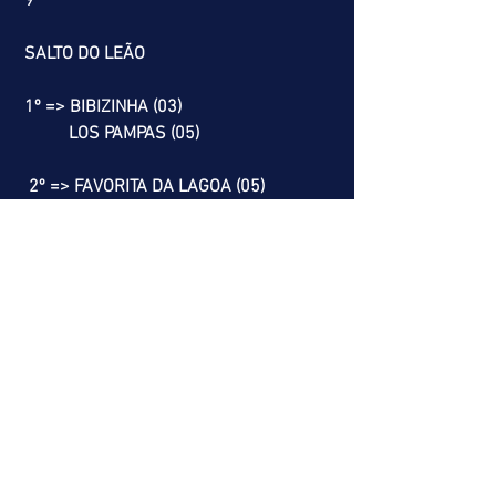
 9º
 SALTO DO LEÃO
 1º => BIBIZINHA (03)
           LOS PAMPAS (05)
  2º => FAVORITA DA LAGOA (05)
            DRAKE (06)
   3º => OLEOPARDO (05)
   RESGATE DO LEÃO
   9º => CRUELLA MENINA (02)
             SANTO FORTE (03)
             TEMPRANA (04)
              SIR JAMES (07)