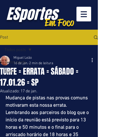
ESportes
Em Foco
Post
Todos posts
Miguel Leão
Todos posts
16 de jan.
2 min de leitura
TURFE = ERRATA = SÁBADO =
Turfe
17.01.26 = SP
Atualizado:
17 de jan.
Mudança de pistas nas provas comuns 
motivaram esta nossa errata. 
Lembrando aos parceiros do blog que o 
início da reunião está previsto para 13 
horas e 50 minutos e o final para o 
arriscado horário de 18 horas e 35 