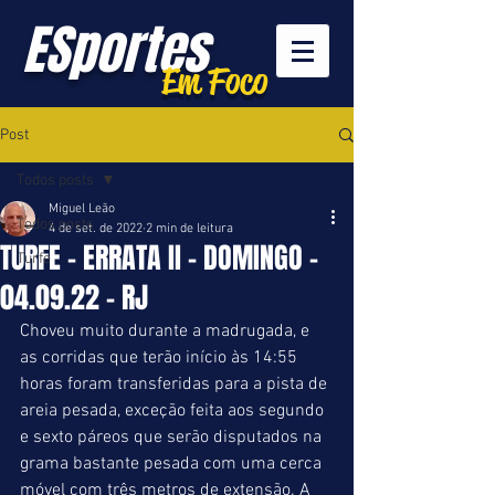
ESportes
Em Foco
Post
Todos posts
Miguel Leão
Todos posts
4 de set. de 2022
2 min de leitura
TURFE - ERRATA II - DOMINGO -
Turfe
04.09.22 - RJ
Choveu muito durante a madrugada, e 
as corridas que terão início às 14:55 
horas foram transferidas para a pista de 
areia pesada, exceção feita aos segundo 
e sexto páreos que serão disputados na 
grama bastante pesada com uma cerca 
móvel com três metros de extensão. A 