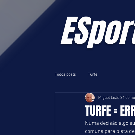
ESpor
Todos posts
Turfe
Miguel Leão
24 de no
TURFE = ER
Numa decisão algo sur
comuns para pista de