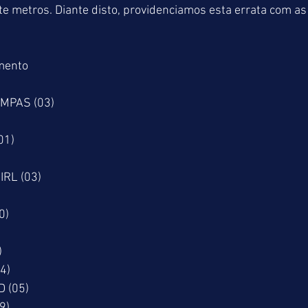
e metros. Diante disto, providenciamos esta errata com as
mento
AMPAS (03)
01)
RL (03)
0)
)
(04)
UD (05)
09)