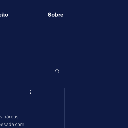
eão
Sobre
s páreos 
 pesada com 