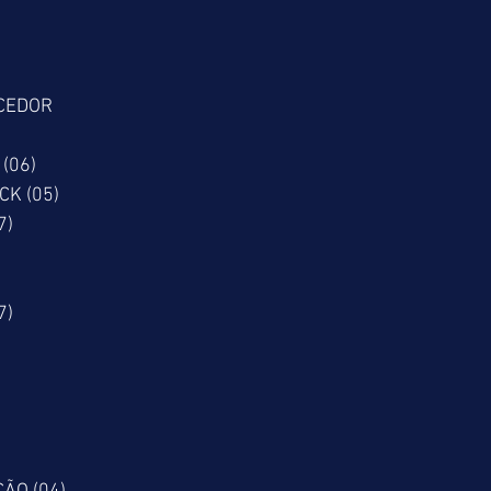
CEDOR
(06)
CK (05)
7)
7)