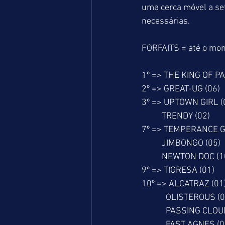
uma cerca móvel a set
necessárias.
FORFAITS = até o mo
1º => THE KING OF P
2º => GREAT-UG (06)
3º => UPTOWN GIRL (
          TRENDY (02)
7º => TEMPERANCE GI
          JIMBONGO (05)
          NEWTON DOC (1
9º => TIGRESA (01)
10º => ALCATRAZ (01
            OLISTEROUS 
            PASSING CLO
            FAST AGNES (