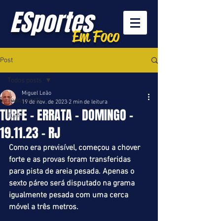
ESportes
Em Foco
Post
Todos posts
Miguel Leão
Todos posts
19 de nov. de 2023
2 min de leitura
TURFE - ERRATA - DOMINGO -
Turfe
19.11.23 - RJ
Como era previsível, começou a chover 
forte e as provas foram transferidas 
para pista de areia pesada. Apenas o 
sexto páreo será disputado na grama 
igualmente pesada com uma cerca 
móvel a três metros.