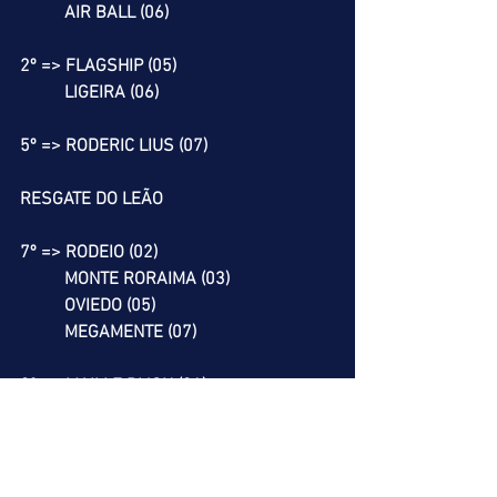
          AIR BALL (06)
2º => FLAGSHIP (05)
          LIGEIRA (06)
5º => RODERIC LIUS (07)
RESGATE DO LEÃO
7º => RODEIO (02)
          MONTE RORAIMA (03)
          OVIEDO (05)
          MEGAMENTE (07)
8º => MAILLE DIJON (01)
9º => UNA LOCURA (06)
Nossa melhor dica para a complicada 