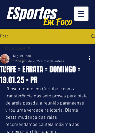
ESportes
Em Foco
Post
Todos posts
Miguel Leão
Todos posts
19 de jan. de 2025
1 min de leitura
TURFE = ERRATA = DOMINGO =
Turfe
19.01.25 = PR
Choveu muito em Curitiba e com a 
transferência das sete provas para pista 
de areia pesada, a reunião paranaense 
virou uma verdadeira loteria. Diante 
desta mudança das raias  
recomendamos cautela máxima aos 
parceiros do blog quando 