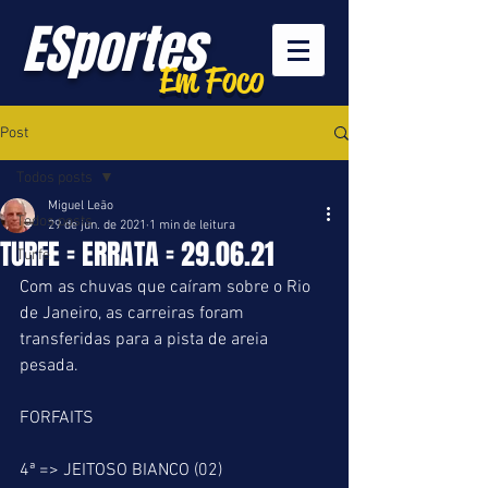
ESportes
Em Foco
Post
Todos posts
Miguel Leão
Todos posts
29 de jun. de 2021
1 min de leitura
TURFE = ERRATA = 29.06.21
Turfe
Com as chuvas que caíram sobre o Rio 
de Janeiro, as carreiras foram 
transferidas para a pista de areia 
pesada.
FORFAITS
4ª => JEITOSO BIANCO (02)