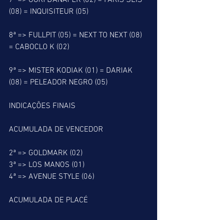
7ª => GURI D’ANAFER (02) = PARIS SEIS 
(08) = INQUISITEUR (05)
8ª => FULLPIT (05) = NEXT TO NEXT (08) 
= CABOCLO K (02)
9ª => MISTER KODIAK (01) = DARIAK 
(08) = PELEADOR NEGRO (05)
INDICAÇÕES FINAIS
ACUMULADA DE VENCEDOR
2ª => GOLDMARK (02)
3ª => LOS MANOS (01)
4ª => AVENUE STYLE (06)
ACUMULADA DE PLACÉ