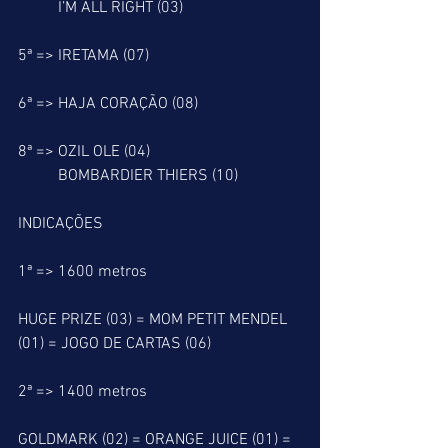
          I’M ALL RIGHT (03)
5ª => IRETAMA (07)
6ª => HAJA CORAÇÃO (08)
8ª => OZIL OLE (04)
          BOMBARDIER THIERS (10)
INDICAÇÕES
1ª => 1600 metros
HUGE PRIZE (03) = MOM PETIT MENDEL 
(01) = JOGO DE CARTAS (06)
2ª => 1400 metros
GOLDMARK (02) = ORANGE JUICE (01) = 