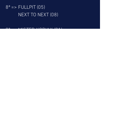
8ª => FULLPIT (05)
          NEXT TO NEXT (08)
9ª => MISTER KODIAK (01)
          DARIAK (08)
Melhor dica é o SALTO DO LEÃO.
Miguel Leão
Ver tudo
Posts recentes