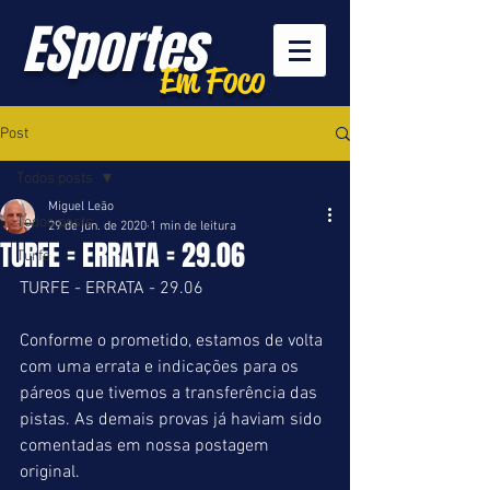
ESportes
Em Foco
Post
Todos posts
Miguel Leão
Todos posts
29 de jun. de 2020
1 min de leitura
TURFE = ERRATA = 29.06
Turfe
TURFE - ERRATA - 29.06
Conforme o prometido, estamos de volta 
com uma errata e indicações para os 
páreos que tivemos a transferência das 
pistas. As demais provas já haviam sido 
comentadas em nossa postagem 
original.