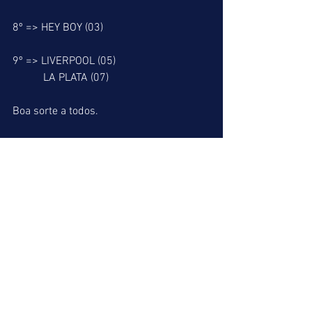
8º => HEY BOY (03)
9º => LIVERPOOL (05)
           LA PLATA (07)
Boa sorte a todos.
Miguel Leão
Ver tudo
Posts recentes