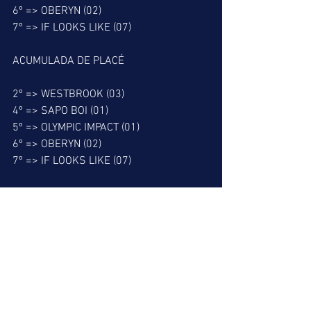
6º => OBERYN (02)
7º => IF LOOKS LIKE (07)
ACUMULADA DE PLACÉ
2º => WESTBROOK (03)
4º => SAPO BOI (01)
5º => OLYMPIC IMPACT (01)
6º => OBERYN (02)
7º => IF LOOKS LIKE (07)
BARBADA DO LEÃO
2º => WESTBROOK (03)
MELHOR PLACÉ
4º => SAPO BOI (01)
MELHOR DUPLA