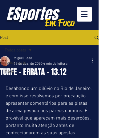
ESportes
Em Foco
Post
Todos posts
Miguel Leão
Todos posts
13 de dez. de 2020
4 min de leitura
TURFE - ERRATA - 13.12
Turfe
Desabando um dilúvio no Rio de Janeiro, 
e com isso resolvemos por precaução 
apresentar comentários para as pistas 
de areia pesada nos páreos comuns. É 
provável que apareçam mais deserções, 
portanto muita atenção antes de 
confeccionarem as suas apostas.