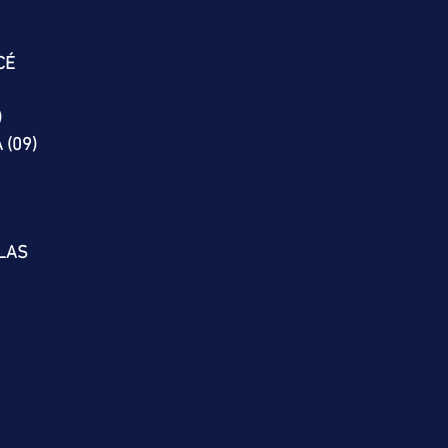
CÉ
)
 (09)
LAS