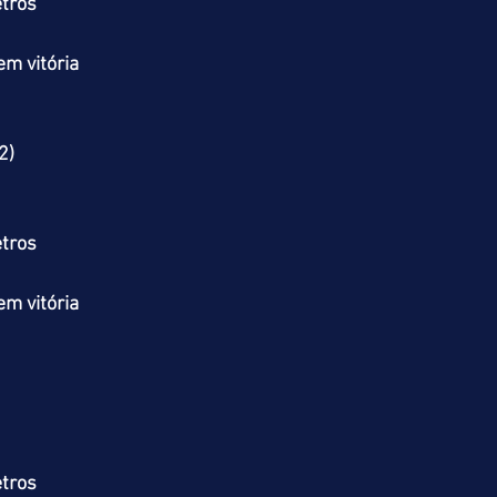
tros
m vitória
2)
tros
m vitória
tros