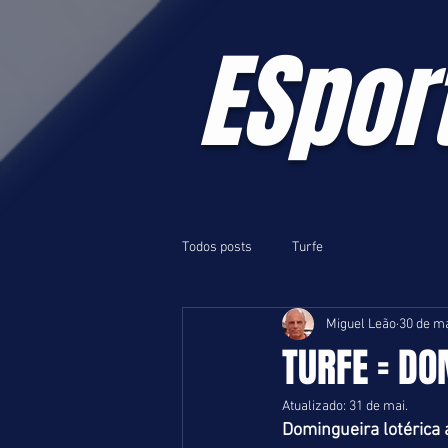
ESpor
Todos posts
Turfe
Miguel Leão
30 de ma
TURFE = DO
Atualizado:
31 de mai.
Domingueira lotérica