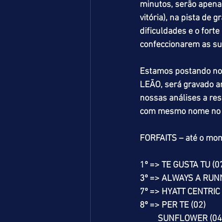
minutos, serão apenas
vitória), na pista de
dificuldades e o fort
confeccionarem as su
Estamos postando no 
LEÃO, será gravado am
nossas análises a resp
com mesmo nome no 
FORFAITS – até o mo
1º => TE GUSTA TU (0
3º => ALWAYS A RUN
7º => HYATT CENTRIC 
8º => PER TE (02)
         SUNFLOWER (04