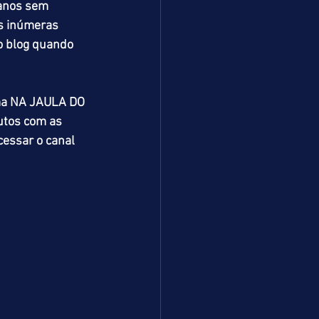
 anos sem 
as inúmeras 
o blog quando 
ma NA JAULA DO 
utos com as 
cessar o canal 