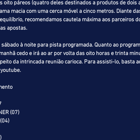
 oito páreos (quatro deles destinados a produtos de dois
 grama macia com uma cerca móvel a cinco metros. Diante d
e equilíbrio, recomendamos cautela máxima aos parceiros d
as apostas.
sábado à noite para pista programada. Quanto ao progra
anhã cedo e irá ao ar por volta das oito horas e trinta min
eito da intrincada reunião carioca. Para assisti-lo, basta a
youtube.
mento
7
NER (07)
(04)
)