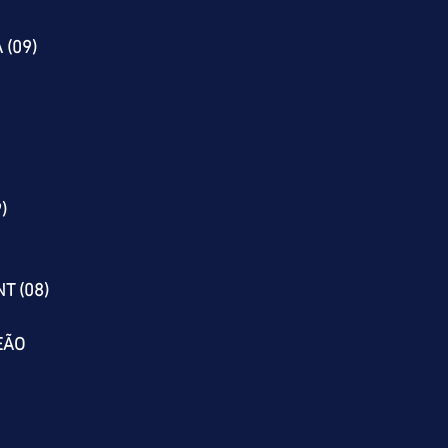
 (09)
)
T (08)
EÃO