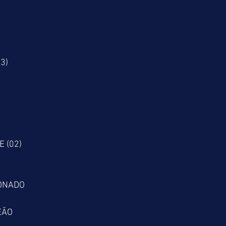
3)
E (02)
IONADO
EÃO