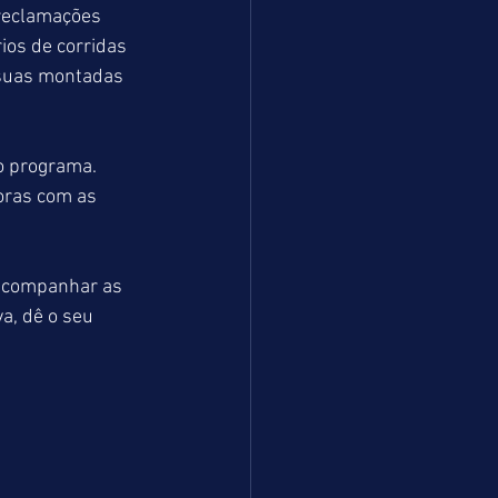
 reclamações 
ios de corridas 
 suas montadas 
o programa. 
oras com as 
acompanhar as 
a, dê o seu 