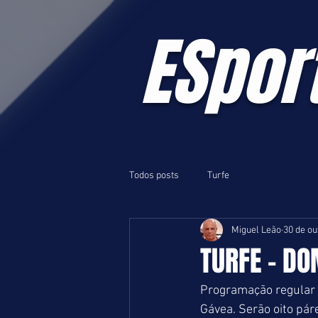
ESpor
Todos posts
Turfe
Miguel Leão
30 de ou
TURFE - DO
Programação regular 
Gávea. Serão oito pá