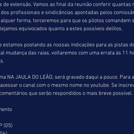
s de extensão. Vamos ao final da reunião conferir quantas
e dos profissionais e sindicâncias apontadas pelos comissár
ualquer forma, torceremos para que os pilotos comandem
ejamos equivocados quanto a estes possíveis delitos.
estamos postando as nossas indicações para as pistas d
al mudança das raias, voltaremos com uma errata às 11 h
s.
ma NA JAULA DO LEÃO, será gravado daqui a pouco. Para 
 acessar o canal com o mesmo nome no youtube. Se inscrev
m comentários que serão respondidos o mais breve possível.
mento
P (05)
06)