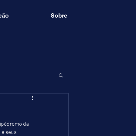
eão
Sobre
Hipódromo da 
 e seus 