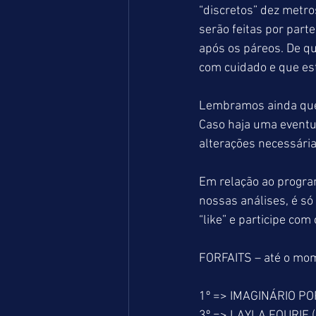
“discretos” dez metro
serão feitas por part
após os páreos. De q
com cuidado e que est
Lembramos ainda que 
Caso haja uma eventu
alterações necessária
Em relação ao progra
nossas análises, é só
“like” e participe co
FORFAITS – até o mo
1º => IMAGINÁRIO PO
3º => LAYLA FOURIE (