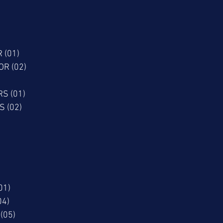
 (01)
AMOR (02)
RS (01)
ESS (02)
01)
(04)
O (05)