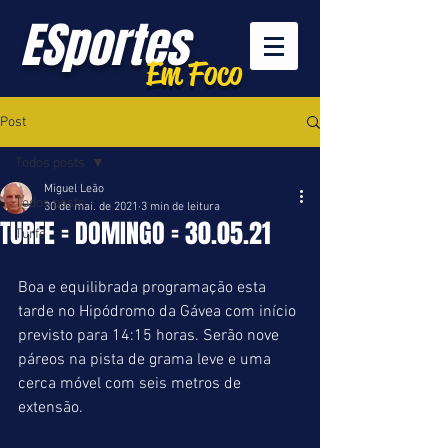
ESportes
Em Foco
Post
Todos posts
Miguel Leão
Todos posts
30 de mai. de 2021
3 min de leitura
TURFE = DOMINGO = 30.05.21
Turfe
Boa e equilibrada programação esta 
tarde no Hipódromo da Gávea com início 
previsto para 14:15 horas. Serão nove 
páreos na pista de grama leve e uma 
cerca móvel com seis metros de 
extensão.