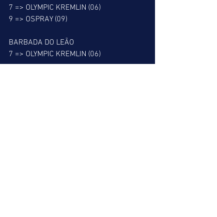
7 => OLYMPIC KREMLIN (06)
9 => OSPRAY (09)
BARBADA DO LEÃO
7 => OLYMPIC KREMLIN (06)
MELHOR PLACÉ
9 => OSPREY (09)
MELHOR DUPLA
2 => 14
PATADA DO LEÃO
8 => I SAW EVERYTHING (08)
ALERTA DO LEÃO
NENHUM FOI SELECIONADO