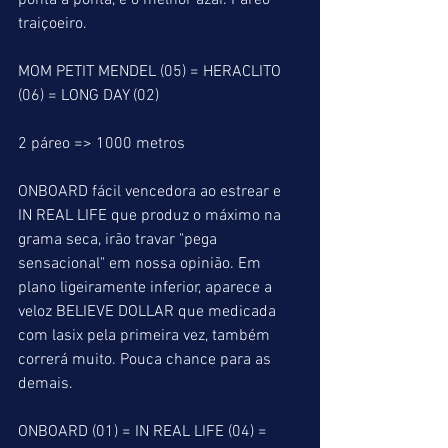
ponta a ponta, é o melhor azar. Páreo 
traiçoeiro.
MOM PETIT MENDEL (05) = HERACLITO 
(06) = LONG DAY (02)
2 páreo => 1000 metros
ONBOARD fácil vencedora ao estrear e 
IN REAL LIFE que produz o máximo na 
grama seca, irão travar "pega 
sensacional" em nossa opinião. Em 
plano ligeiramente inferior, aparece a 
veloz BELIEVE DOLLAR que medicada 
com lasix pela primeira vez, também 
correrá muito. Pouca chance para as 
demais.
ONBOARD (01) = IN REAL LIFE (04) = 