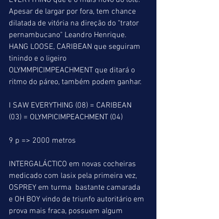
EVERYTHING que é o mais novo do lote. 
Apesar de largar por fora, tem chance 
dilatada de vitória na direção do "trator 
pernambucano" Leandro Henrique. 
HANG LOOSE, CARIBEAN que seguiram 
tinindo e o ligeiro 
OLYMMPICIMPEACHMENT que ditará o 
ritmo do páreo, também podem ganhar.
I SAW EVERYTHING (08) = CARIBEAN 
(03) = OLYMPICIMPEACHMENT (04)
9 p => 2000 metros
INTERGALÁCTICO em novas cocheiras 
medicado com lasix pela primeira vez, 
OSPREY em turma  bastante camarada 
e OH BOY vindo de triunfo autoritário em 
prova mais fraca, possuem algum 