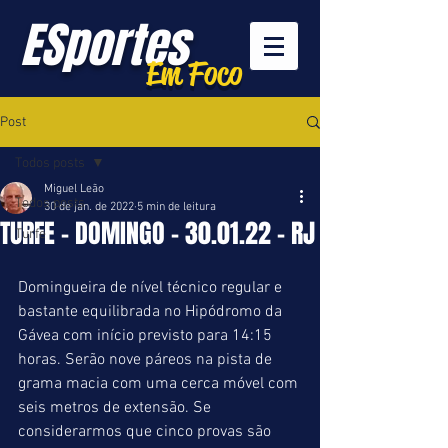
ESportes
Em Foco
Post
Todos posts
Miguel Leão
Todos posts
30 de jan. de 2022
5 min de leitura
TURFE - DOMINGO - 30.01.22 - RJ
Turfe
Domingueira de nível técnico regular e 
bastante equilibrada no Hipódromo da 
Gávea com início previsto para 14:15 
horas. Serão nove páreos na pista de 
grama macia com uma cerca móvel com 
seis metros de extensão. Se 
considerarmos que cinco provas são 