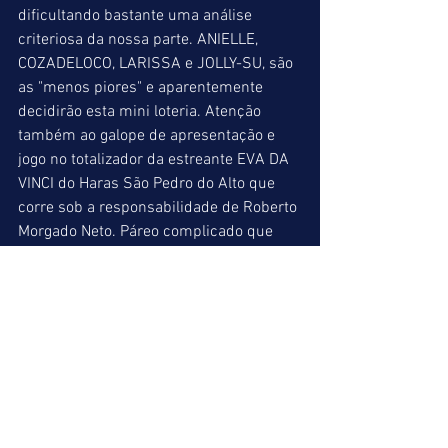
dificultando bastante uma análise 
criteriosa da nossa parte. ANIELLE, 
COZADELOCO, LARISSA e JOLLY-SU, são 
as "menos piores" e aparentemente 
decidirão esta mini loteria. Atenção 
também ao galope de apresentação e 
jogo no totalizador da estreante EVA DA 
VINCI do Haras São Pedro do Alto que 
corre sob a responsabilidade de Roberto 
Morgado Neto. Páreo complicado que 
deverá proporcionar ótimos dividendos 
na quadrifeta.
COZADELOCO (06) = JOLLY-SU (10) = 
LARISSA (07)
INDICAÇÕES FINAIS