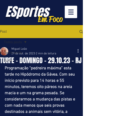
ESportes
Em Foco
Post
Todos posts
Miguel Leão
Todos posts
29 de out. de 2023
2 min de leitura
TURFE - DOMINGO - 29.10.23 - RJ
Turfe
Programação “pedreira máxima” esta 
tarde no Hipódromo da Gávea. Com seu 
início previsto para 14 horas e 55 
minutos, teremos oito páreos na areia 
macia e um na grama pesada. Se 
considerarmos a mudança das pistas e 
com nada menos que seis provas 
destinados a animais sem vitória, a 