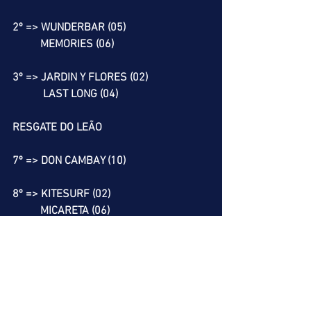
2º => WUNDERBAR (05)
          MEMORIES (06)
3º => JARDIN Y FLORES (02)
           LAST LONG (04)
RESGATE DO LEÃO
7º => DON CAMBAY (10)
8º => KITESURF (02)
          MICARETA (06)
          RUTINA (08)
          MULTIPLICATION (11)
9º => IRRESISTIBLE SUM (03)