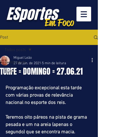
ESportes
Em Foco
Post
Todos posts
Miguel Leão
Todos posts
27 de jun. de 2021
5 min de leitura
TURFE = DOMINGO = 27.06.21
Turfe
Programação excepcional esta tarde 
com várias provas de relevância 
nacional no esporte dos reis.
Teremos oito páreos na pista de grama 
pesada e um na areia (apenas o 
segundo) que se encontra macia.