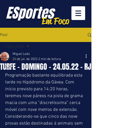
ESportes
Em Foco
Post
Todos posts
Miguel Leão
Todos posts
24 de jul. de 2022
2 min de leitura
TURFE - DOMINGO - 24.05.22 - RJ
Turfe
Programação bastante equilibrada esta 
tarde no Hipódromo da Gávea. Com 
início previsto para 14:20 horas, 
teremos nove páreos na pista de grama 
macia com uma “discretíssima” cerca 
móvel com nove metros de extensão. 
Considerando-se que cinco das nove 
provas estão destinadas à animais sem 