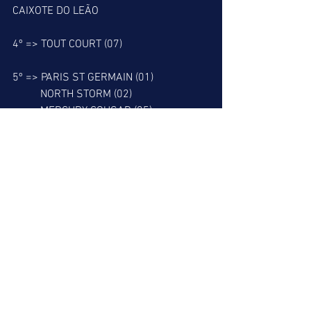
CAIXOTE DO LEÃO
4º => TOUT COURT (07)
5º => PARIS ST GERMAIN (01)
          NORTH STORM (02)
          MERCURY COUGAR (05)
          NOBU SOUL (06)
6º => PRA SEMPRE (01)
RESGATE DO LEÃO
7º => JEROMEL (03)
          SWEET BABY JAMES (05)
8º => MR KOWBOY (06)
         JOTAEFE (08)