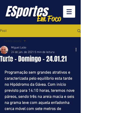
ESportes
Em Foco
Post
Todos posts
Miguel Leão
Todos posts
24 de jan. de 2021
5 min de leitura
Turfe - Domingo - 24.01.21
Turfe
Programação sem grandes atrativos e 
caracterizada pelo equilíbrio esta tarde 
no Hipódromo da Gávea. Com início 
previsto para 14:10 horas, teremos nove 
páreos, sendo três na areia macia e seis 
na grama leve com aquela enfadonha 
cerca móvel com sete metros de 