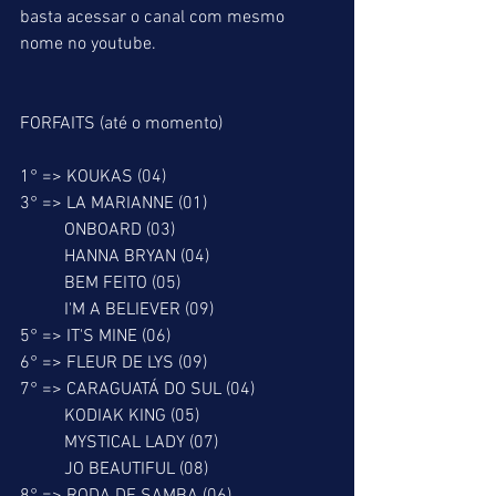
basta acessar o canal com mesmo 
nome no youtube.
FORFAITS (até o momento)
1° => KOUKAS (04)
3° => LA MARIANNE (01)
          ONBOARD (03)
          HANNA BRYAN (04)
          BEM FEITO (05)
          I'M A BELIEVER (09)
5° => IT'S MINE (06)
6° => FLEUR DE LYS (09)
7° => CARAGUATÁ DO SUL (04)
          KODIAK KING (05)
          MYSTICAL LADY (07)
          JO BEAUTIFUL (08)