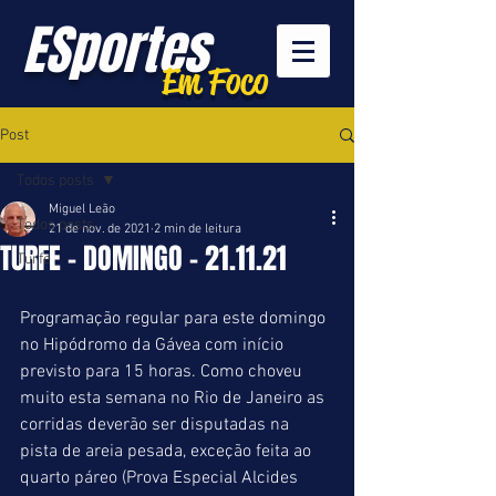
ESportes
Em Foco
Post
Todos posts
Miguel Leão
Todos posts
21 de nov. de 2021
2 min de leitura
TURFE - DOMINGO - 21.11.21
Turfe
Programação regular para este domingo 
no Hipódromo da Gávea com início 
previsto para 15 horas. Como choveu 
muito esta semana no Rio de Janeiro as 
corridas deverão ser disputadas na 
pista de areia pesada, exceção feita ao 
quarto páreo (Prova Especial Alcides 