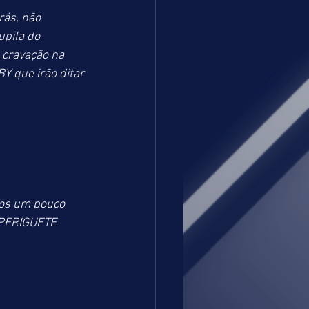
ás, não 
pila do 
 cravação na 
Y que irão ditar 
mos um pouco 
 PERIGUETE 