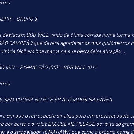
tros
DPIT – GRUPO 3
e destacam BOB WILL vindo de ótima corrida numa turma ma
ÃO CAMPEÃO que deverá agradecer os dois quilômetros do
tória fácil em boa marca na sua derradeira atuação.  .
(02) = PIGMALEÃO (05) = BOB WILL (01)
tros
 SEM VITÓRIA NO RJ E SP ALOJADOS NA GÁVEA
ra em que o retrospecto sinaliza para um provável duelo ent
por perto e o veloz EXCUSE ME PLEASE de volta ao gram
r é o atropelador TOMAHAWK que como o próprio nome diz