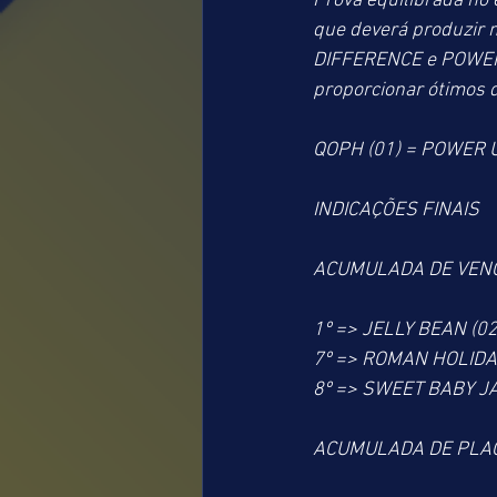
Prova equilibrada no 
que deverá produzir 
DIFFERENCE e POWER UP
proporcionar ótimos 
QOPH (01) = POWER U
INDICAÇÕES FINAIS
ACUMULADA DE VEN
1º => JELLY BEAN (02
7º => ROMAN HOLIDAY
8º => SWEET BABY J
ACUMULADA DE PLA