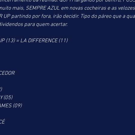
encerramento da reunião. 
QO
PH largando por dentro, POS
muito mais, SEMPRE AZUL em novas cocheiras e as velozes
 partindo por fora, irão decidir. Tipo do páreo que a quad
dividendos para quem acertar.
P (13) = LA DIFFERENCE (11) 
CEDOR
)
 (05)
AMES (09)
CÉ