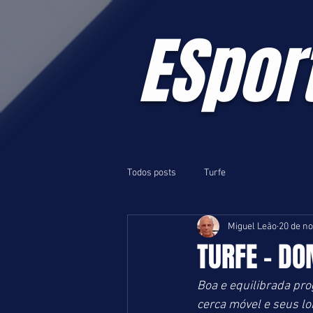
ESpor
Todos posts
Turfe
Miguel Leão
20 de no
TURFE - DO
Boa e equilibrada pr
cerca móvel e seus lo