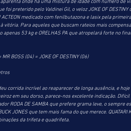
e aparenta onde há uma mistura de idade com número de vit
oi preterido pelo Valdinei Gil, o veloz JOKE OF DESTINY q
 ACTEON medicado com fenilbutazona e lasix pela primeira 
 à vitória. Para aqueles que buscam rateios mais compensa
apenas 53 kg e ORELHAS PA que atropelará forte no final 
 MR BOSS (04) = JOKE OF DESTINY (06)
tros
corrida incrível ao reaparecer de longa ausência, e hoje 
iroz em seu dorso, parece-nos excelente indicação. Difícil
lador RODA DE SAMBA que prefere grama leve, o sempre e
 BUCK JONES que tem mais fama do que merece. QUATARI K
inações da trifeta e quadrifeta.