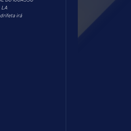
SE DO IGUASSU 
 LA 
rifeta irá 