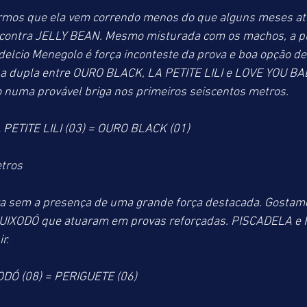
mos que ela vem correndo menos do que alguns meses atr
contra JELLY BEAN. Mesmo misturada com os machos, a pu
delcio Menegolo é força inconteste da prova e boa opção de
ícil a dupla entre OURO BLACK, LA PETITE LILI e LOVE YOU BAB
o numa provável briga nos primeiros seiscentos metros.
 PETITE LILI (03) = OURO BLACK (01)
tros
eira sem a presença de uma grande força destacada. Gosta
UIXODÓ que atuaram em provas reforçadas. PISCADELA e
r. 
ODÓ (08) = PERIGUETE (06)