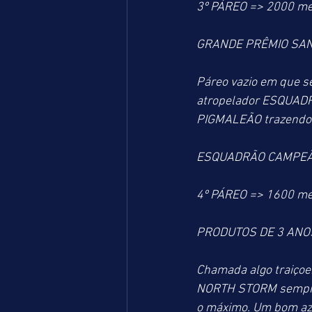
3º PÁREO => 2000 me
GRANDE PRÊMIO SAN
Páreo vazio em que s
atropelador ESQUADR
PIGMALEÃO trazendo vi
ESQUADRÃO CAMPEÃO 
4º PÁREO => 1600 me
PRODUTOS DE 3 ANOS
Chamada algo traiçoei
NORTH STORM sempre 
o máximo. Um bom aza