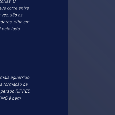
órias. O 
ue corre entre 
vez, são os 
dores, olho em 
pelo lado 
mais aguerrido 
 a formação da 
sperado RIPPED 
ING é bem 