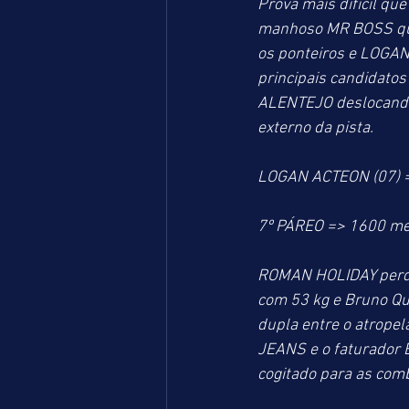
Prova mais difícil qu
manhoso MR BOSS que f
os ponteiros e LOGAN
principais candidatos
ALENTEJO deslocando 
externo da pista. 
LOGAN ACTEON (07) =
7º PÁREO => 1600 me
ROMAN HOLIDAY perdeu 
com 53 kg e Bruno Que
dupla entre o atrope
JEANS e o faturador
cogitado para as comb