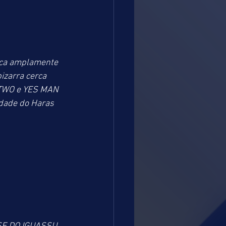
ca amplamente 
zarra cerca 
G TWO e YES MAN 
edade do Haras 