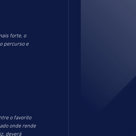
is forte, o 
 percurso e 
re o favorito 
ado onde rende 
, deverá 